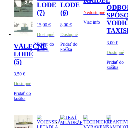
KŘÍDEL
LODE
LODE
ODBO
(7)
(6)
Nedostupné
SPÔS
VODI
Viac info
15,00
€
8,00
€
TAXI
Dostupné
Dostupné
3,00
€
Pridať do
Pridať do
VÁLEČNÉ
košíka
košíka
Dostupné
LODĚ
(5)
Pridať do
košíka
3,50
€
Dostupné
Pridať do
košíka