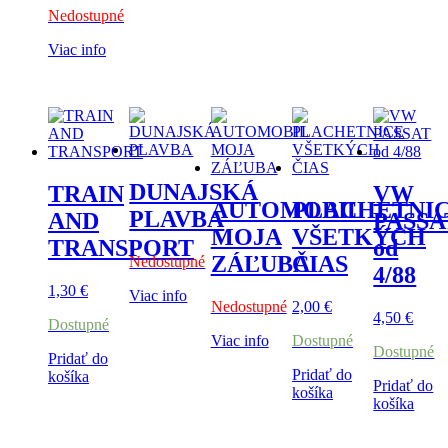
Nedostupné
Viac info
DUNAJSKÁ
TRAIN
VW
AUTOMOBIL
PLACHETNI
PLAVBA
AND
PASSA
MOJA
VŠETKÝCH
TRANSPORT
od
ZÁĽUBA
ČIAS
Nedostupné
4/88
1,30
€
Viac info
Nedostupné
2,00
€
4,50
€
Dostupné
Viac info
Dostupné
Dostupné
Pridať do
Pridať do
košíka
Pridať do
košíka
košíka