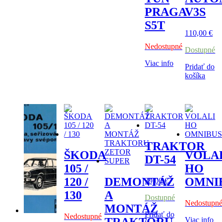
PRAGA
V3S
S5T
110,00
€
Nedostupné
Dostupné
Viac info
Pridať do
košíka
TRAKTOR
ŠKODA
VOLA
DT-54
105 /
HO
120 /
DEMONTÁŽ
OMNI
39,00
€
130
A
Dostupné
Nedostupn
MONTÁŽ
Pridať do
Nedostupné
Viac info
TRAKTORU