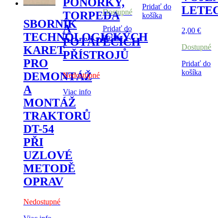
PONORKY,
Pridať do
LETE
Dostupné
TORPEDA
košíka
SBORNÍK
A
Pridať do
2,00
€
TECHNOLOGICKÝCH
košíka
POTÁPĚCÍCH
Dostupné
KARET
PŘÍSTROJŮ
PRO
Pridať do
košíka
DEMONTÁŽ
Nedostupné
A
Viac info
MONTÁŽ
TRAKTORŮ
DT-54
PŘI
UZLOVÉ
METODĚ
OPRAV
Nedostupné