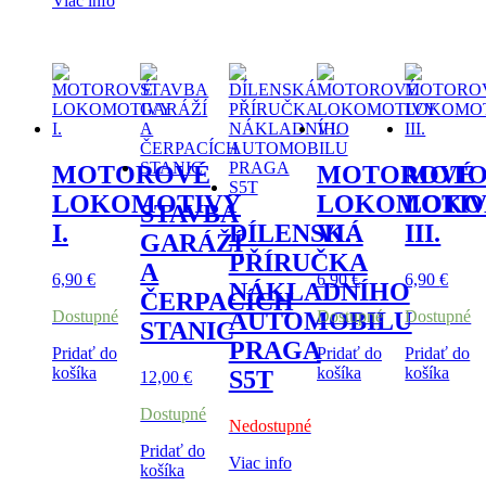
Viac info
MOTOROVÉ
MOTOROVÉ
MOTO
LOKOMOTIVY
LOKOMOTI
LOKO
STAVBA
I.
DÍLENSKÁ
VI.
III.
GARÁŽÍ
PŘÍRUČKA
A
6,90
€
6,90
€
6,90
€
NÁKLADNÍHO
ČERPACÍCH
Dostupné
Dostupné
Dostupné
AUTOMOBILU
STANIC
PRAGA
Pridať do
Pridať do
Pridať do
košíka
košíka
košíka
S5T
12,00
€
Dostupné
Nedostupné
Pridať do
Viac info
košíka