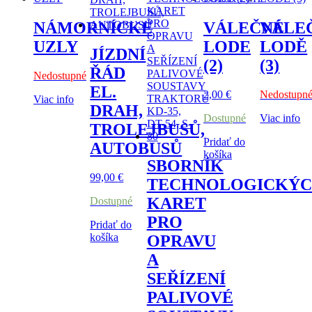
NÁMORNÍCKE
VÁLEČNÉ
VÁLE
UZLY
LODE
LODĚ
JÍZDNÍ
(2)
(3)
ŘÁD
Nedostupné
EL.
2,00
€
Nedostupn
Viac info
DRAH,
Dostupné
Viac info
TROLEJBUSŮ,
Pridať do
AUTOBUSŮ
košíka
SBORNÍK
99,00
€
TECHNOLOGICKÝ
KARET
Dostupné
PRO
Pridať do
košíka
OPRAVU
A
SEŘÍZENÍ
PALIVOVÉ