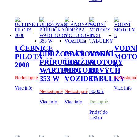
UČEBNICE
VODN
UDRŽOVACÍ
PLÁNOVANÁ
VODNÍ
PILOTA
MOTO
PŘÍRUČKA
ÚDRŽBA
MOTORY
2008
I.
WARTBURG
MOTOROVÝCH
III.
353 W
VOZIDEL
TABULKY
Nedostupné
Nedostupn
Viac info
Viac info
Nedostupné
Nedostupné
50,00
€
Viac info
Viac info
Dostupné
Pridať do
košíka