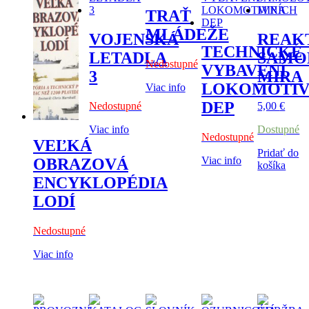
TRAŤ
MLÁDEŽE
VOJENSKÁ
REAK
TECHNICKÉ
LETADLA
SAMO
Nedostupné
VYBAVENÍ
3
MIRA
LOKOMOTIV
Viac info
DEP
Nedostupné
5,00
€
Viac info
Dostupné
Nedostupné
VEĽKÁ
Pridať do
Viac info
OBRAZOVÁ
košíka
ENCYKLOPÉDIA
LODÍ
Nedostupné
Viac info