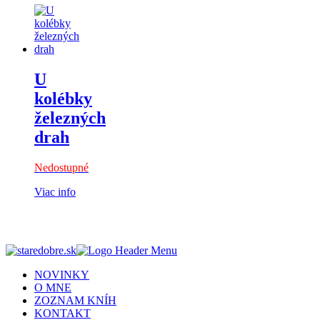
U
kolébky
železných
drah
Nedostupné
Viac info
NOVINKY
O MNE
ZOZNAM KNÍH
KONTAKT