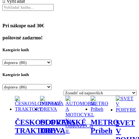
Vyhľadať
Pri nákupe nad 30€
poštovné zadarmo!
Kategórie kníh
Kategórie kníh
ČESKOSLOVENSKÉ
DOPRAVA
METRO
SVET
TRAKTORY
DREVA
Príbeh
V