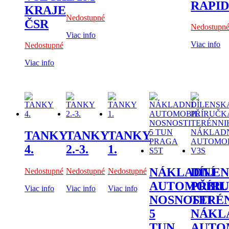
RAPI
KRAJE
Nedostupné
ČSR
Nedostupn
Viac info
Viac info
Nedostupné
Viac info
TANKY
TANKY
TANKY
4.
2.-3.
1.
NÁKLADNÍ
DÍLE
Nedostupné
Nedostupné
Nedostupné
AUTOMOBIL
PŘÍR
Viac info
Viac info
Viac info
NOSNOSTI
TERÉ
5
NÁKL
TUN
AUTO