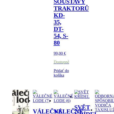
SOUSTAVY
TRAKTORŮ
KD-
35,
DT-
54, S-
80
99,00
€
Dostupné
Pridať do
košíka
SVĚT
VÁLEČNÉ
VÁLEČNÉ