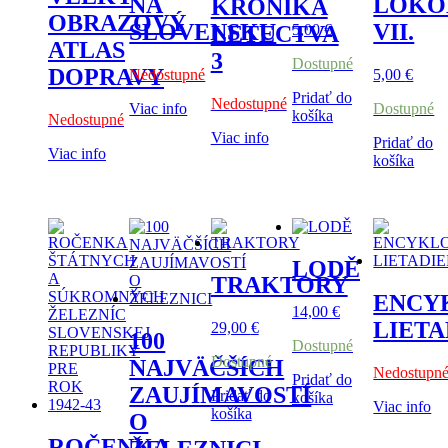
NA
LOKO
KRONIKA
OBRAZOVÝ
SLOVENSKU
VII.
5,00
€
LETECTVA
ATLAS
3
Dostupné
DOPRAVY
Nedostupné
5,00
€
Pridať do
Nedostupné
Viac info
Dostupné
košíka
Nedostupné
Viac info
Pridať do
Viac info
košíka
LODĚ
TRAKTORY
ENCY
14,00
€
LIETA
29,00
€
100
Dostupné
Dostupné
NAJVÄČŠÍCH
Nedostupn
Pridať do
ZAUJÍMAVOSTÍ
Pridať do
košíka
Viac info
košíka
O
ROČENKA