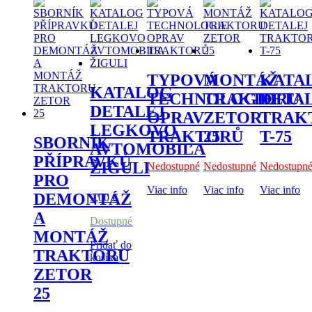
TYPOVÁ
MONTÁŽ
KATA
KATALOG
TECHNOLOGIE
TRAKTORU
DETA
DETALEJ
OPRAV
ZETOR
TRAK
LEGKOVO
TRAKTORŮ
25
T-75
SBORNÍK
AVTOMOBIĽA
PŘÍPRAVKŮ
ŽIGULI
Nedostupné
Nedostupné
Nedostupn
PRO
Viac info
Viac info
Viac info
DEMONTÁŽ
9,00
€
A
Dostupné
MONTÁŽ
Pridať do
TRAKTORU
košíka
ZETOR
25