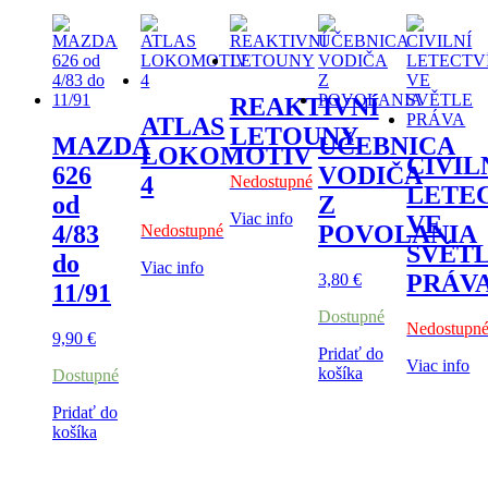
REAKTIVNÍ
ATLAS
LETOUNY
MAZDA
UČEBNICA
LOKOMOTIV
CIVIL
626
VODIČA
4
Nedostupné
LETE
od
Z
Viac info
VE
4/83
POVOLANIA
Nedostupné
SVĚT
do
Viac info
PRÁV
3,80
€
11/91
Dostupné
Nedostupn
9,90
€
Pridať do
Viac info
košíka
Dostupné
Pridať do
košíka