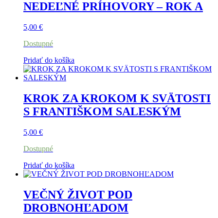
NEDEĽNÉ PRÍHOVORY – ROK A
5,00
€
Dostupné
Pridať do košíka
KROK ZA KROKOM K SVÄTOSTI
S FRANTIŠKOM SALESKÝM
5,00
€
Dostupné
Pridať do košíka
VEČNÝ ŽIVOT POD
DROBNOHĽADOM