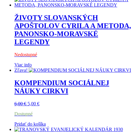
ŽIVOTY SLOVANSKÝCH
APOŠTOLOV CYRILA A METODA,
PANONSKO-MORAVSKÉ
LEGENDY
Nedostupné
Viac info
Zľava!
KOMPENDIUM SOCIÁLNEJ
NÁUKY CIRKVI
Pôvodná
Aktuálna
6,00
€
5,00
€
cena
cena
Dostupné
bola:
je:
6,00 €.
5,00 €.
Pridať do košíka