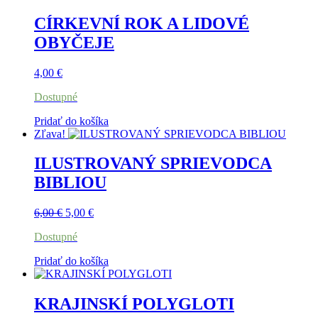
CÍRKEVNÍ ROK A LIDOVÉ
OBYČEJE
4,00
€
Dostupné
Pridať do košíka
Zľava!
ILUSTROVANÝ SPRIEVODCA
BIBLIOU
Pôvodná
Aktuálna
6,00
€
5,00
€
cena
cena
Dostupné
bola:
je:
6,00 €.
5,00 €.
Pridať do košíka
KRAJINSKÍ POLYGLOTI