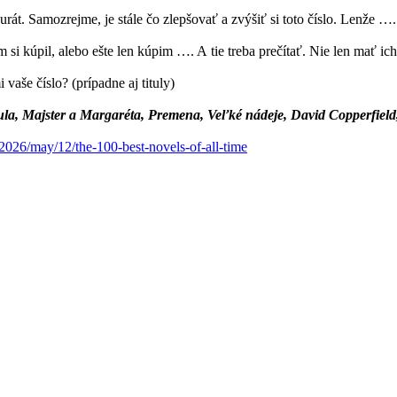
t. Samozrejme, je stále čo zlepšovať a zvýšiť si toto číslo. Lenže ….
 kúpil, alebo ešte len kúpim …. A tie treba prečítať. Nie len mať ich
 vaše číslo? (prípadne aj tituly)
ula, Majster a Margaréta, Premena, Veľké nádeje, David Copperfield
2026/may/12/the-100-best-novels-of-all-time