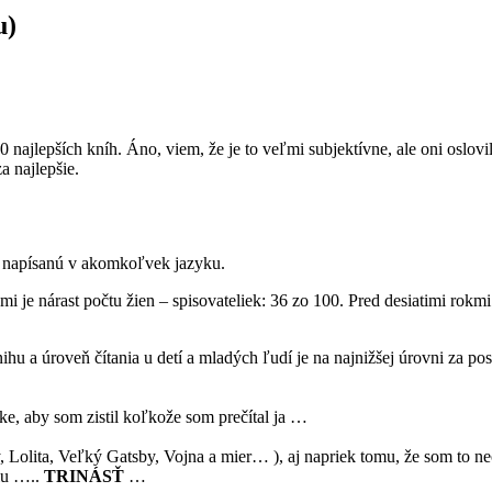
u)
najlepších kníh. Áno, viem, že je to veľmi subjektívne, ale oni oslovi
a najlepšie.
 napísanú v akomkoľvek jazyku.
 nárast počtu žien – spisovateliek: 36 zo 100. Pred desiatimi rokmi i
ihu a úroveň čítania u detí a mladých ľudí je na najnižšej úrovni za p
vke, aby som zistil koľkože som prečítal ja …
ny, Lolita, Veľký Gatsby, Vojna a mier… ), aj napriek tomu, že som to n
slu …..
TRINÁSŤ
…