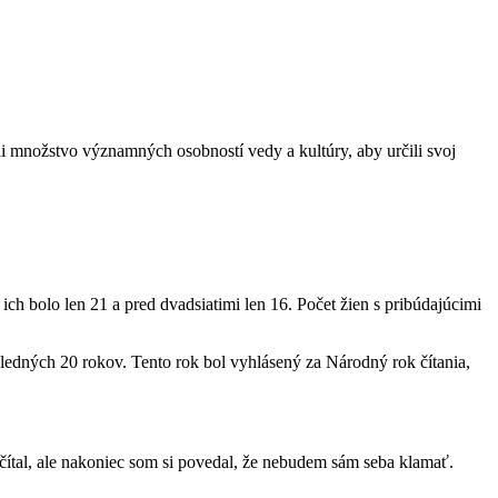
li množstvo významných osobností vedy a kultúry, aby určili svoj
ch bolo len 21 a pred dvadsiatimi len 16. Počet žien s pribúdajúcimi
osledných 20 rokov. Tento rok bol vyhlásený za Národný rok čítania,
ečítal, ale nakoniec som si povedal, že nebudem sám seba klamať.