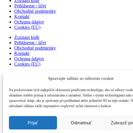
Zoznam kníh
Prihlásenie / účet
Obchodné podmienky
Kontakt
Ochrana údajov
Cookies (EÚ)
Zoznam kníh
Prihlásenie / účet
Obchodné podmienky
Kontakt
Ochrana údajov
Cookies (EÚ)
Zoznam kníh
Spravujte súhlas so súbormi cookie
Prihlásenie / účet
Obchodné podmienky
Kontakt
Na poskytovanie tých najlepších skúseností používame technológie, ako sú súbory cook
Ochrana údajov
ukladanie a/alebo prístup k informáciám o zariadení. Súhlas s týmito technológiami nám
Cookies (EÚ)
spracovávať údaje, ako je správanie pri prehliadaní alebo jedinečné ID na tejto stránke. 
odvolanie súhlasu môže nepriaznivo ovplyvniť určité vlastnosti a funkcie.
Zoznam kníh
Prihlásenie / účet
Obchodné podmienky
Prijať
Odmietnuť
Zobraziť p
Kontakt
Ochrana údajov