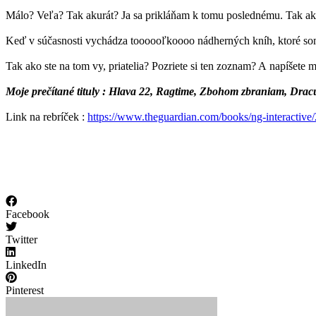
Málo? Veľa? Tak akurát? Ja sa prikláňam k tomu poslednému. Tak akurá
Keď v súčasnosti vychádza toooooľkoooo nádherných kníh, ktoré som si
Tak ako ste na tom vy, priatelia? Pozriete si ten zoznam? A napíšete mi
Moje prečítané tituly : Hlava 22, Ragtime, Zbohom zbraniam, Drac
Link na rebríček :
https://www.theguardian.com/books/ng-interactive/
Facebook
Twitter
LinkedIn
Pinterest