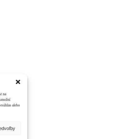
ie na
 umožní
Nesúhlas alebo
redvoľby