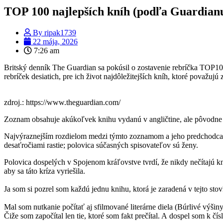
TOP 100 najlepších kníh (podľa Guardian
By
ripak1739
22 mája, 2026
7:26 am
Britský denník The Guardian sa pokúsil o zostavenie rebríčka TOP100 
rebríček desiatich, pre ich život najdôležitejších kníh, ktoré považujú z
zdroj.: https://www.theguardian.com/
Zoznam obsahuje akúkoľvek knihu vydanú v angličtine, ale pôvodne
Najvýraznejším rozdielom medzi týmto zoznamom a jeho predchodcami je
desaťročiami rastie; polovica súčasných spisovateľov sú ženy.
Polovica dospelých v Spojenom kráľovstve tvrdí, že nikdy nečítajú kn
aby sa táto kríza vyriešila.
Ja som si pozrel som každú jednu knihu, ktorá je zaradená v tejto sto
Mal som nutkanie počítať aj sfilmované literárne diela (Búrlivé výši
Čiže som započítal len tie, ktoré som fakt prečítal. A dospel som k čí