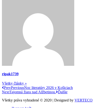
ripak1739
Všetky články »
Prev
Previous
Noc literatúry 2026 v Košiciach
Next
Tajomná žiara nad Alžbetinou.
Ďalšie
Všetky práva vyhradené © 2020 | Designed by
VERTECO