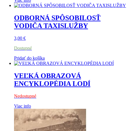
Viac info
ODBORNÁ SPÔSOBILOSŤ
VODIČA TAXISLUŽBY
3,00
€
Dostupné
Pridať do košíka
VEĽKÁ OBRAZOVÁ
ENCYKLOPÉDIA LODÍ
Nedostupné
Viac info