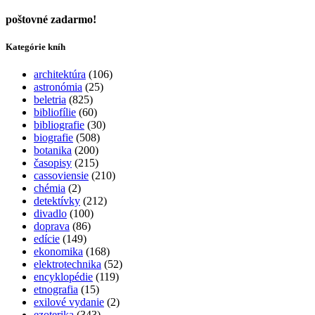
poštovné zadarmo!
Kategórie kníh
architektúra
(106)
astronómia
(25)
beletria
(825)
bibliofílie
(60)
bibliografie
(30)
biografie
(508)
botanika
(200)
časopisy
(215)
cassoviensie
(210)
chémia
(2)
detektívky
(212)
divadlo
(100)
doprava
(86)
edície
(149)
ekonomika
(168)
elektrotechnika
(52)
encyklopédie
(119)
etnografia
(15)
exilové vydanie
(2)
ezoterika
(343)