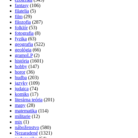
fantasy
(106)
filatelia
(5)
film
(29)
filozofia
(287)
folklór
(53)
fotografia
(8)
fyzika
(63)
geografia
(522)
geológia
(66)
gramoLP
(2)
história
(1601)
hobby
(147)
horor
(36)
hudba
(203)
jazyky
(109)
judaica
(74)
komiks
(17)
literárna teória
(201)
mapy
(28)
matematika
(114)
militarie
(12)
mix
(1)
náboženstvo
(580)
Nezaradené
(1321)