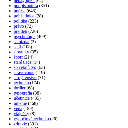
pedagogika
(64)
podpis autora
(351)
poézia
(648)
pohľadnice
(28)
politika
(223)
právo
(72)
pre deti
(720)
psychológia
(409)
samizdat
(2)
scifi
(108)
slovníky
(35)
šport
(214)
staré tlače
(14)
stavebníctvo
(63)
stravovanie
(119)
strojárenstvo
(31)
technika
(174)
thriller
(68)
typografia
(38)
učebnice
(435)
umenie
(468)
veda
(189)
vlajočky
(8)
výpočtová technika
(26)
zdravie
(391)