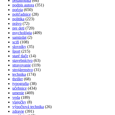
pedagogika
(64)
podpis autora
(351)
poézia
(650)
pohľadnice
(28)
politika
(223)
právo
(72)
pre deti
(720)
psychológia
(409)
samizdat
(2)
scifi
(108)
slovníky
(35)
šport
(215)
staré tlače
(14)
stavebníctvo
(63)
stravovanie
(119)
strojárenstvo
(31)
technika
(174)
thriller
(68)
typografia
(38)
učebnice
(434)
umenie
(469)
veda
(189)
vlajočky
(8)
výpočtová technika
(26)
zdravie
(391)