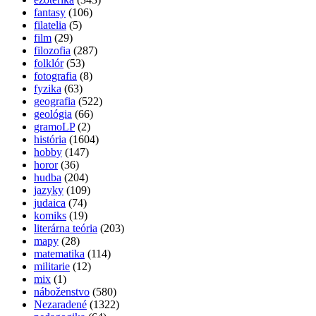
fantasy
(106)
filatelia
(5)
film
(29)
filozofia
(287)
folklór
(53)
fotografia
(8)
fyzika
(63)
geografia
(522)
geológia
(66)
gramoLP
(2)
história
(1604)
hobby
(147)
horor
(36)
hudba
(204)
jazyky
(109)
judaica
(74)
komiks
(19)
literárna teória
(203)
mapy
(28)
matematika
(114)
militarie
(12)
mix
(1)
náboženstvo
(580)
Nezaradené
(1322)