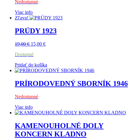
Nedostupné
Viac info
Zľava!
PRÚDY 1923
Pôvodná
Aktuálna
19,00
€
15,00
€
cena
cena
Dostupné
bola:
je:
19,00 €.
15,00 €.
Pridať do košíka
PRÍRODOVEDNÝ SBORNÍK 1946
Nedostupné
Viac info
KAMENOUHOLNÉ DOLY
KONCERN KLADNO