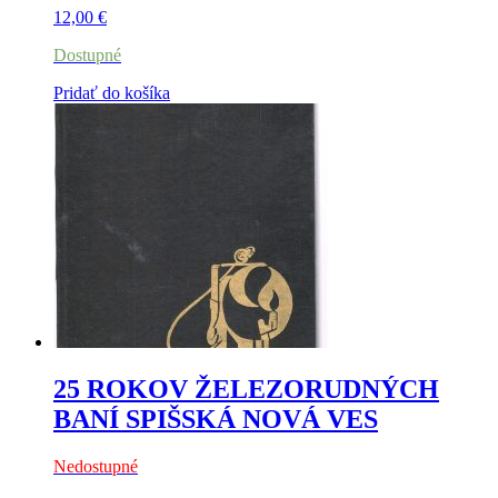
12,00
€
Dostupné
Pridať do košíka
25 ROKOV ŽELEZORUDNÝCH
BANÍ SPIŠSKÁ NOVÁ VES
Nedostupné