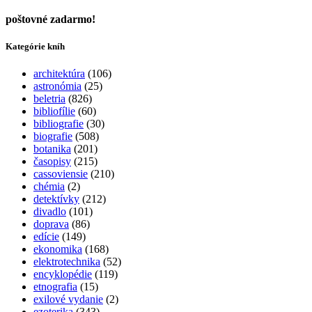
poštovné zadarmo!
Kategórie kníh
architektúra
(106)
astronómia
(25)
beletria
(826)
bibliofílie
(60)
bibliografie
(30)
biografie
(508)
botanika
(201)
časopisy
(215)
cassoviensie
(210)
chémia
(2)
detektívky
(212)
divadlo
(101)
doprava
(86)
edície
(149)
ekonomika
(168)
elektrotechnika
(52)
encyklopédie
(119)
etnografia
(15)
exilové vydanie
(2)
ezoterika
(343)