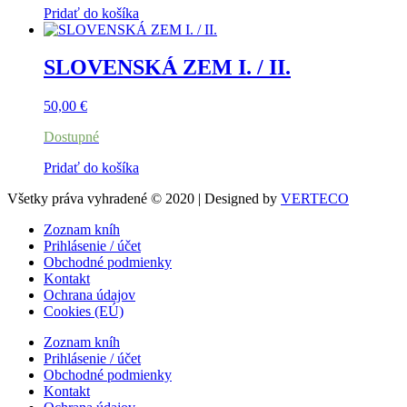
Pridať do košíka
SLOVENSKÁ ZEM I. / II.
50,00
€
Dostupné
Pridať do košíka
Všetky práva vyhradené © 2020 | Designed by
VERTECO
Zoznam kníh
Prihlásenie / účet
Obchodné podmienky
Kontakt
Ochrana údajov
Cookies (EÚ)
Zoznam kníh
Prihlásenie / účet
Obchodné podmienky
Kontakt