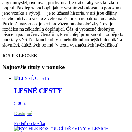
aby domýšlel, ověřoval, pochyboval, zkrátka aby se s knížkou
popral. Pak teprv pochopí, jak je vesmír vybudován, a porozumí
jeho vzniku a vývoji — je to úžasná historie, v níž jsou dějiny
celého lidstva a všeho živého na Zemi jen nepatrnou událostí.
Pro lepší názornost je text provázen mnoha obrázky. Text je
rozdělen na základní a doplňující. Čás¬ti vysázené drobným
písmem jsou určeny čtenářům, kteří chtějí proniknout hlouběji do
podstaty věcí. Na konci knihy je několik odbornějších dodatků a
slovníček důležitých pojmů (v textu vyznačených hvězdičkou).
JOSIP KLECZEK
Najnovšie tituly v ponuke
LESNÉ CESTY
5,00
€
Dostupné
Pridať do košíka