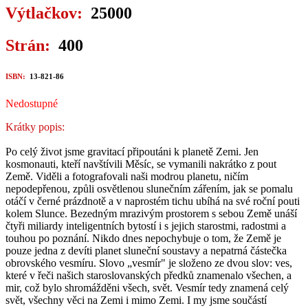
Výtlačkov:
25000
Strán:
400
ISBN:
13-821-86
Nedostupné
Krátky popis:
Po celý život jsme gravitací připoutáni k planetě Zemi. Jen
kosmonauti, kteří navštívili Měsíc, se vymanili nakrátko z pout
Země. Viděli a fotografovali naši modrou planetu, ničím
nepodepřenou, způli osvětlenou slunečním zářením, jak se pomalu
otáčí v černé prázdnotě a v naprostém tichu ubíhá na své roční pouti
kolem Slunce. Bezedným mrazivým prostorem s sebou Země unáší
čtyři miliardy inteligentních bytostí i s jejich starostmi, radostmi a
touhou po poznání. Nikdo dnes nepochybuje o tom, že Země je
pouze jedna z devíti planet sluneční soustavy a nepatrná částečka
obrovského vesmíru. Slovo „vesmír" je složeno ze dvou slov: ves,
které v řeči našich staroslovanských předků znamenalo všechen, a
mir, což bylo shromážděni všech, svět. Vesmír tedy znamená celý
svět, všechny věci na Zemi i mimo Zemi. I my jsme součástí