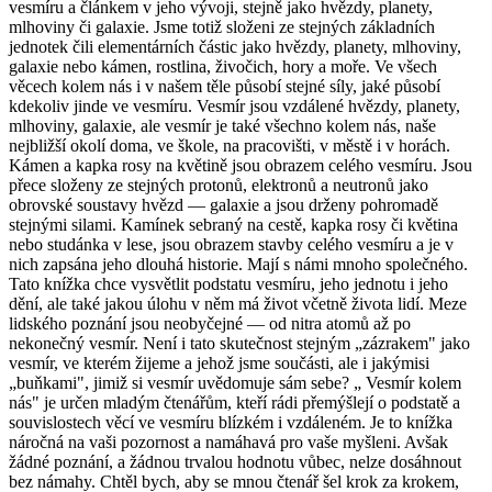
vesmíru a článkem v jeho vývoji, stejně jako hvězdy, planety,
mlhoviny či galaxie. Jsme totiž složeni ze stejných základních
jednotek čili elementárních částic jako hvězdy, planety, mlhoviny,
galaxie nebo kámen, rostlina, živočich, hory a moře. Ve všech
věcech kolem nás i v našem těle působí stejné síly, jaké působí
kdekoliv jinde ve vesmíru. Vesmír jsou vzdálené hvězdy, planety,
mlhoviny, galaxie, ale vesmír je také všechno kolem nás, naše
nejbližší okolí doma, ve škole, na pracovišti, v městě i v horách.
Kámen a kapka rosy na květině jsou obrazem celého vesmíru. Jsou
přece složeny ze stejných protonů, elektronů a neutronů jako
obrovské soustavy hvězd — galaxie a jsou drženy pohromadě
stejnými silami. Kamínek sebraný na cestě, kapka rosy či květina
nebo studánka v lese, jsou obrazem stavby celého vesmíru a je v
nich zapsána jeho dlouhá historie. Mají s námi mnoho společného.
Tato knížka chce vysvětlit podstatu vesmíru, jeho jednotu i jeho
dění, ale také jakou úlohu v něm má život včetně života lidí. Meze
lidského poznání jsou neobyčejné — od nitra atomů až po
nekonečný vesmír. Není i tato skutečnost stejným „zázrakem" jako
vesmír, ve kterém žijeme a jehož jsme součásti, ale i jakýmisi
„buňkami", jimiž si vesmír uvědomuje sám sebe? „ Vesmír kolem
nás" je určen mladým čtenářům, kteří rádi přemýšlejí o podstatě a
souvislostech věcí ve vesmíru blízkém i vzdáleném. Je to knížka
náročná na vaši pozornost a namáhavá pro vaše myšleni. Avšak
žádné poznání, a žádnou trvalou hodnotu vůbec, nelze dosáhnout
bez námahy. Chtěl bych, aby se mnou čtenář šel krok za krokem,