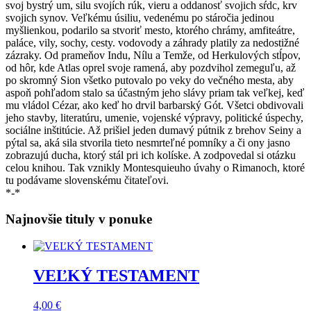
svoj bystrý um, silu svojích rúk, vieru a oddanosť svojich sŕdc, krv
svojich synov. Veľkému úsiliu, vedenému po stáročia jedinou
myšlienkou, podarilo sa stvoriť mesto, ktorého chrámy, amfiteátre,
paláce, vily, sochy, cesty. vodovody a záhrady platily za nedostižné
zázraky. Od prameňov Indu, Nílu a Temže, od Herkulových stĺpov,
od hôr, kde Atlas oprel svoje ramená, aby pozdvihol zemeguľu, až
po skromný Sion všetko putovalo po veky do večného mesta, aby
aspoň pohľadom stalo sa účastným jeho slávy priam tak veľkej, keď
mu vládol Cézar, ako keď ho drvil barbarský Gót. Všetci obdivovali
jeho stavby, literatúru, umenie, vojenské výpravy, politické úspechy,
sociálne inštitúcie. Až prišiel jeden dumavý pútnik z brehov Seiny a
pýtal sa, aká sila stvorila tieto nesmrteľné pomníky a či ony jasno
zobrazujú ducha, ktorý stál pri ich kolíske. A zodpovedal si otázku
celou knihou. Tak vznikly Montesquieuho úvahy o Rimanoch, ktoré
tu podávame slovenskému čitateľovi.
*-*
Najnovšie tituly v ponuke
VEĽKÝ TESTAMENT
4,00
€