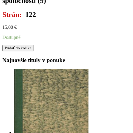
spoločnosti (9)
Strán:
122
15,00
€
Dostupné
množstvo
Pridať do košíka
TEÓRIA
VEDY
Najnovšie tituly v ponuke