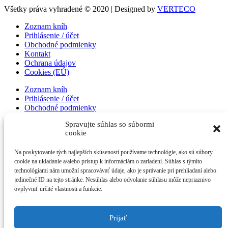
Všetky práva vyhradené © 2020 | Designed by
VERTECO
Zoznam kníh
Prihlásenie / účet
Obchodné podmienky
Kontakt
Ochrana údajov
Cookies (EÚ)
Zoznam kníh
Prihlásenie / účet
Obchodné podmienky
Kontakt
Spravujte súhlas so súbormi
Ochrana údajov
cookie
Cookies (EÚ)
Zoznam kníh
Na poskytovanie tých najlepších skúseností používame technológie, ako sú súbory
Prihlásenie / účet
cookie na ukladanie a/alebo prístup k informáciám o zariadení. Súhlas s týmito
Obchodné podmienky
technológiami nám umožní spracovávať údaje, ako je správanie pri prehliadaní alebo
Kontakt
jedinečné ID na tejto stránke. Nesúhlas alebo odvolanie súhlasu môže nepriaznivo
Ochrana údajov
ovplyvniť určité vlastnosti a funkcie.
Cookies (EÚ)
Zoznam kníh
Prijať
Prihlásenie / účet