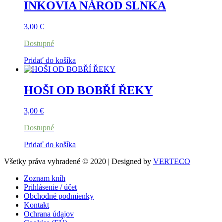
INKOVIA NÁROD SLNKA
3,00
€
Dostupné
Pridať do košíka
HOŠI OD BOBŘÍ ŘEKY
3,00
€
Dostupné
Pridať do košíka
Všetky práva vyhradené © 2020 | Designed by
VERTECO
Zoznam kníh
Prihlásenie / účet
Obchodné podmienky
Kontakt
Ochrana údajov