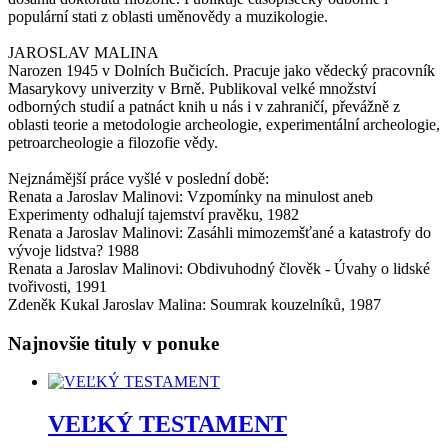
populární stati z oblasti uměnovědy a muzikologie.
JAROSLAV MALINA
Narozen 1945 v Dolních Bučicích. Pracuje jako vědecký pracovník
Masarykovy univerzity v Brně. Publikoval velké množství
odborných studií a patnáct knih u nás i v zahraničí, převážně z
oblasti teorie a metodologie archeologie, experimentální archeologie,
petroarcheologie a filozofie vědy.
Nejznámější práce vyšlé v poslední době:
Renata a Jaroslav Malinovi: Vzpomínky na minulost aneb
Experimenty odhalují tajemství pravěku, 1982
Renata a Jaroslav Malinovi: Zasáhli mimozemšťané a katastrofy do
vývoje lidstva? 1988
Renata a Jaroslav Malinovi: Obdivuhodný člověk - Úvahy o lidské
tvořivosti, 1991
Zdeněk Kukal Jaroslav Malina: Soumrak kouzelníků, 1987
Najnovšie tituly v ponuke
VEĽKÝ TESTAMENT