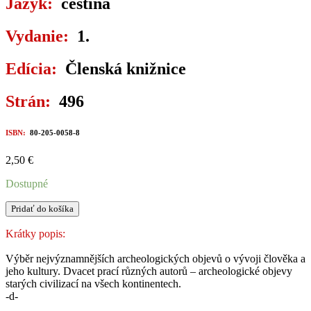
Jazyk:
čeština
Vydanie:
1.
Edícia:
Členská knižnice
Strán:
496
ISBN:
80-205-0058-8
2,50
€
Dostupné
množstvo
Pridať do košíka
DVACET
NEJVÝZNAMNĚJŠÍCH
Krátky popis:
ARCHEOLOGICKÝCH
OBJEVŮ
Výběr nejvýznamnějších archeologických objevů o vývoji člověka a
DVACÁTÉHO
jeho kultury. Dvacet prací různých autorů – archeologické objevy
STOLETÍ
starých civilizací na všech kontinentech.
-d-