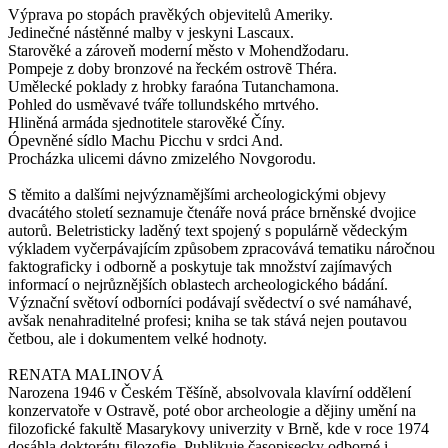
Výprava po stopách pravěkých objevitelů Ameriky.
Jedinečné nástěnné malby v jeskyni Lascaux.
Starověké a zároveň moderní město v Mohendžodaru.
Pompeje z doby bronzové na řeckém ostrovẽ Théra.
Umělecké poklady z hrobky faraóna Tutanchamona.
Pohled do usměvavé tváře tollundského mrtvého.
Hliněná armáda sjednotitele starověké Číny.
Ópevněné sídlo Machu Picchu v srdci And.
Procházka ulicemi dávno zmizelého Novgorodu.
S těmito a dalšími nejvýznamějšími archeologickými objevy
dvacátého století seznamuje čtenáře nová práce brněnské dvojice
autorů. Beletristicky laděný text spojený s populárně vědeckým
výkladem vyčerpávajícím způsobem zpracovává tematiku náročnou
faktograficky i odborně a poskytuje tak množství zajímavých
informací o nejrůznějších oblastech archeologického bádání.
Význační světoví odborníci podávají svědectví o své namáhavé,
avšak nenahraditelné profesi; kniha se tak stává nejen poutavou
četbou, ale i dokumentem velké hodnoty.
RENATA MALINOVÁ
Narozena 1946 v Českém Těšíně, absolvovala klavírní oddělení
konzervatoře v Ostravě, poté obor archeologie a dějiny umění na
filozofické fakultě Masarykovy univerzity v Brně, kde v roce 1974
dosáhla doktorátu filozofie. Publikuje časopisecky odborné i