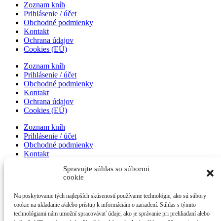
Zoznam kníh
Prihlásenie / účet
Obchodné podmienky
Kontakt
Ochrana údajov
Cookies (EÚ)
Zoznam kníh
Prihlásenie / účet
Obchodné podmienky
Kontakt
Ochrana údajov
Cookies (EÚ)
Zoznam kníh
Prihlásenie / účet
Obchodné podmienky
Kontakt
Ochrana údajov
Spravujte súhlas so súbormi
Cookies (EÚ)
cookie
Zoznam kníh
Na poskytovanie tých najlepších skúseností používame technológie, ako sú súbory
Prihlásenie / účet
cookie na ukladanie a/alebo prístup k informáciám o zariadení. Súhlas s týmito
Obchodné podmienky
technológiami nám umožní spracovávať údaje, ako je správanie pri prehliadaní alebo
Kontakt