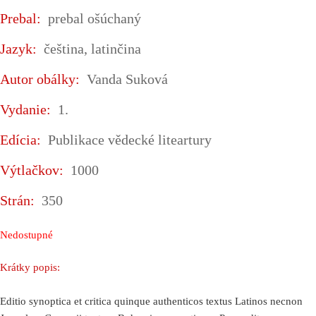
Prebal:
prebal ošúchaný
Jazyk:
čeština, latinčina
Autor obálky:
Vanda Suková
Vydanie:
1.
Edícia:
Publikace vědecké liteartury
Výtlačkov:
1000
Strán:
350
Nedostupné
Krátky popis:
Editio synoptica et critica quinque authenticos textus Latinos necnon