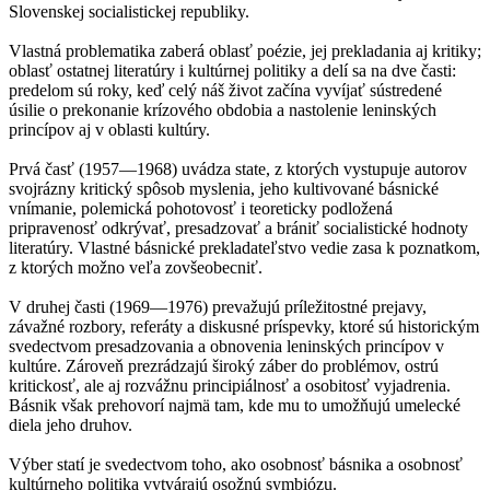
Slovenskej socialistickej republiky.
Vlastná problematika zaberá oblasť poézie, jej prekladania aj kritiky;
oblasť ostatnej literatúry i kultúrnej politiky a delí sa na dve časti:
predelom sú roky, keď celý náš život začína vyvíjať sústredené
úsilie o prekonanie krízového obdobia a nastolenie leninských
princípov aj v oblasti kultúry.
Prvá časť (1957—1968) uvádza state, z ktorých vystupuje autorov
svojrázny kritický spôsob myslenia, jeho kultivované básnické
vnímanie, polemická pohotovosť i teoreticky podložená
pripravenosť odkrývať, presadzovať a brániť socialistické hodnoty
literatúry. Vlastné básnické prekladateľstvo vedie zasa k poznatkom,
z ktorých možno veľa zovšeobecniť.
V druhej časti (1969—1976) prevažujú príležitostné prejavy,
závažné rozbory, referáty a diskusné príspevky, ktoré sú historickým
svedectvom presadzovania a obnovenia leninských princípov v
kultúre. Zároveň prezrádzajú široký záber do problémov, ostrú
kritickosť, ale aj rozvážnu principiálnosť a osobitosť vyjadrenia.
Básnik však prehovorí najmä tam, kde mu to umožňujú umelecké
diela jeho druhov.
Výber statí je svedectvom toho, ako osobnosť básnika a osobnosť
kultúrneho politika vytvárajú osožnú symbiózu.