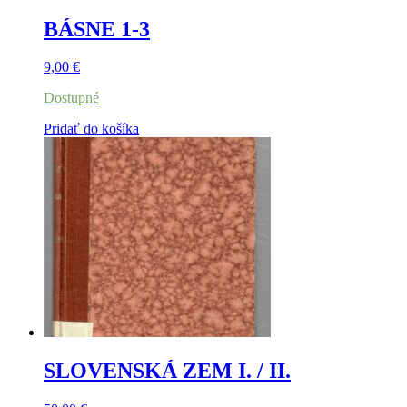
BÁSNE 1-3
9,00
€
Dostupné
Pridať do košíka
SLOVENSKÁ ZEM I. / II.