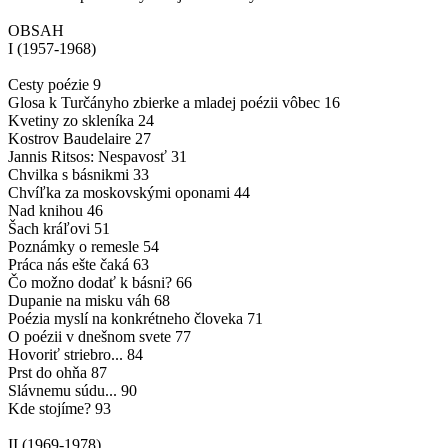
OBSAH
I (1957-1968)
Cesty poézie 9
Glosa k Turčányho zbierke a mladej poézii vôbec 16
Kvetiny zo skleníka 24
Kostrov Baudelaire 27
Jannis Ritsos: Nespavosť 31
Chvilka s básnikmi 33
Chvíľka za moskovskými oponami 44
Nad knihou 46
Šach kráľovi 51
Poznámky o remesle 54
Práca nás ešte čaká 63
Čo možno dodať k básni? 66
Dupanie na misku váh 68
Poézia myslí na konkrétneho človeka 71
O poézii v dnešnom svete 77
Hovoriť striebro... 84
Prst do ohňa 87
Slávnemu súdu... 90
Kde stojíme? 93
II (1969-1978)