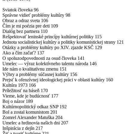
Sviatok človeka 96
Správne vidieť problémy kultúry 98
Obraz a odraz sveta 106
Čím je mi poézia pre deti 109
Dialóg bez partnera 110
Rešpektovať leninské princípy kultúrnej politiky 115
Jednota socialistickej kultúry a politiky komunistickej strany 121
Otázky a problémy kultúry po XIV. zjazde KSČ 129
Ako a čím začať? 137
O spoluzodpovednosti za osud človeka 141
Umelec — výraz kolektívneho talentu národa 146
Ide nám o kvalitatívnu zmenu 151
Výhry a problémy súčasnej kultúry 156
Prejsť k ofenzívnej ideologickej práci v oblasti kultúry 160
Kultúra 1973 166
Príležitosť na báseň 170
Vieme, kde je budúcnosť 177
Boj o názor 189
Kultúrnopolitický odkaz SNP 192
Bol a zostal komunistom 201
Zomrel Alexander Matuška 204
Umelec a hrdinovia našich dni 207
Inšpirácia z dejín 217
Žiť a tvoriť kultúrne 221