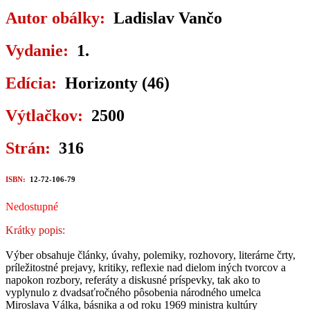
Autor obálky:
Ladislav Vančo
Vydanie:
1.
Edícia:
Horizonty (46)
Výtlačkov:
2500
Strán:
316
ISBN:
12-72-106-79
Nedostupné
Krátky popis:
Výber obsahuje články, úvahy, polemiky, rozhovory, literárne črty,
príležitostné prejavy, kritiky, reflexie nad dielom iných tvorcov a
napokon rozbory, referáty a diskusné príspevky, tak ako to
vyplynulo z dvadsaťročného pôsobenia národného umelca
Miroslava Válka, básnika a od roku 1969 ministra kultúry