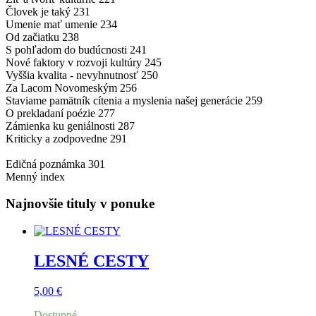
Človek je taký 231
Umenie mať umenie 234
Od začiatku 238
S pohľadom do budúcnosti 241
Nové faktory v rozvoji kultúry 245
Vyššia kvalita - nevyhnutnosť 250
Za Lacom Novomeským 256
Staviame pamätník cítenia a myslenia našej generácie 259
O prekladaní poézie 277
Zámienka ku geniálnosti 287
Kriticky a zodpovedne 291
Edičná poznámka 301
Menný index
Najnovšie tituly v ponuke
LESNÉ CESTY
5,00
€
Dostupné