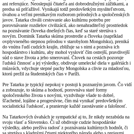
ani referujúce. Neoslepujú čitateľa ani dobrodružnými zážitkami, a
predsa sú príťažlivé. Vynikajú totiž predovšetkým mysliteľstvom,
úvahou a veľmi prenikavým rozborom prírodných a spoločenských
javov. Tatarka chváli cestovanie ako kultúrnu potrebu pre
porovnávanie rozdielov civilizácií, ako nenahraditeľný prostriedok
na poznávanie človeka dnešných čias, keď sa staré stretáva s
novým. Dominik Tatarka skúma prostredie a človeka (napríklad
ovplyvneného stepnou prírodou v starobylom Mongolsku), preniká
do vnútra ľudí cudzích krajín, zbližuje sa s nimi a poznáva ich
hospodárstvo i kultúru, aby mohol vysloviť čím ostrejší, pravdivejší
súd o stave života a jeho smerovaní. Človek na cestách pozoruje
ľudskú činnosť a jej výsledky, obdivuje umelecké diela v galériách i
múzeách, vdychuje stepné pachy Mongolska a clivie za mladosťou,
ktorú prežil za študentských čias v Paríži.
Pre Tatarku je typický nepokoj v postoji k poznaným javom. Čo vidí
a zobrazuje, to skúma a hodnotí, porovnáva staré formy
spoločenského života s novými, vyzdvihuje všade to dobré,
šľachetné, lojálne a progresívne, čím má vynikať predovšetkým
socialistická ľudskosť, a pranieruje každé zaostávanie a falošnosť.
Na Tatarkových úvahách je sympatické aj to, že nikdy nezabúda na
svoju vlasť a Slovensko. Či už obdivuje cudzie hospodárske
výsledky, alebo prežíva radosť z poznávania kultúrnych hodnôt, či
sa stretáva s kladnými črtami niektorého národa alebo s prejavmi