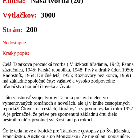
Edícia:
Naša tvorba (20)
Výtlačkov:
3000
Strán:
200
Nedostupné
Krátky popis:
Celá Tatarkova prozaická tvorba ( V úzkosti hľadania, 1942; Panna
zázračnica, 1945; Farská republika, 1948; Prvý a druhý úder, 1950;
Radostník, 1954; Družné letá, 1955; Rozhovory bez konca, 1959)
má základné spoločné črty: vášnivé a vysoko zodpovedné
hľadačstvo hodnôt človeka a života.
Túto vlastnosť svojej tvorby Tatarka prejavil nielen vo
vymenovaných románoch a novelách, ale aj v knihe cestopisných
reportáží Človek na cestách, ktorá vyšla v prvom vydaní roku 1957.
A je príznačné, že práve pre spomenutú základnú črtu dielo
nestratilo nič z prvotnej sviežosti ani po rokoch.
Čo je teda nové a typické pre Tatarkove cestopisy po Švajčiarsku,
Francúzsku, Anglicku a po Mongolsku? Že nie sú ani popisujúce,