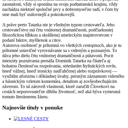
zaostalosti, vždy si spomína na svoju podtatranskú krajinu, vždy
nachádza niektoré spoločné javy a dobromyseľne radí, v čom by
sme mali byť usilovnejší a pokrokovejší.
A práve preto Tatarka nie je všedným typom cestovateľa. Jeho
cestovateľstvo má črtu vnútornej dramatičnosti, podčiarknutej
filozofickou hĺbkou a skrášlenej umeleckým majstrovstvom v
podaní faktov, myšlienok a citov.
Autorova osobnosť je prítomná vo všetkých cestopisoch, ako je tu
prítomné ustavičné vyrovnávanie sa s videným a poznaným. To
dáva jeho dielu črtu vnútornej dramatičnosti a pútavosti. Pocit
intenzity poznávania prenáša Dominik Tatarka na čitateľa aj
bohatou členitosťou rozprávania, striedaním štylistických rovín,
hneď vážnej, hneď ironicky nadľahčenej alebo rozprávkovej —
využitím aforizmu i dôkladnej úvahy, presným záznamom videného
a básnickým vzletom komentára, detailom aj zovšeobecňujúcim
záverom. To sú zároveň vlastnosti, ktoré zaručili Človekovi na
cestách neporovnateľne dlhšiu životnosť, než aká býva vymeraná
tomuto literárnemu žánru.
Najnovšie tituly v ponuke