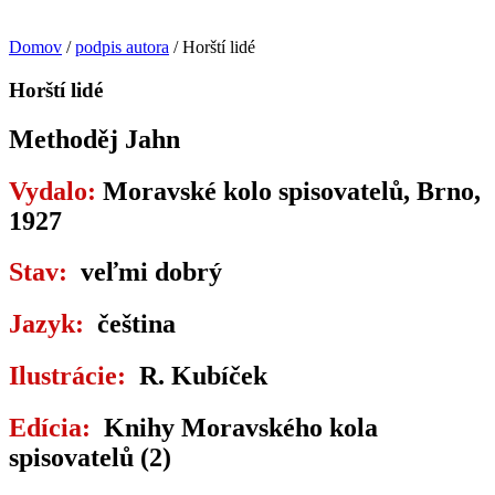
Domov
/
podpis autora
/ Horští lidé
Horští lidé
Methoděj Jahn
Vydalo:
Moravské kolo spisovatelů, Brno,
1927
Stav:
veľmi dobrý
Jazyk:
čeština
Ilustrácie:
R. Kubíček
Edícia:
Knihy Moravského kola
spisovatelů (2)