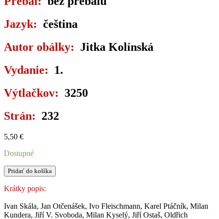
Prebal:
bez prebalu
Jazyk:
čeština
Autor obálky:
Jitka Kolínská
Vydanie:
1.
Výtlačkov:
3250
Strán:
232
5,50
€
Dostupné
množstvo
Pridať do košíka
ALMANACH
KVĚTEN
Krátky popis:
Ivan Skála, Jan Otčenášek, Ivo Fleischmann, Karel Ptáčník, Milan
Kundera, Jiří V. Svoboda, Milan Kyselý, Jiří Ostaš, Oldřich