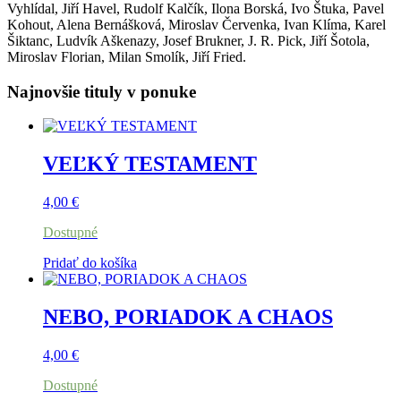
Vyhlídal, Jiří Havel, Rudolf Kalčík, Ilona Borská, Ivo Štuka, Pavel
Kohout, Alena Bernášková, Miroslav Červenka, Ivan Klíma, Karel
Šiktanc, Ludvík Aškenazy, Josef Brukner, J. R. Pick, Jiří Šotola,
Miroslav Florian, Milan Smolík, Jiří Fried.
Najnovšie tituly v ponuke
VEĽKÝ TESTAMENT
4,00
€
Dostupné
Pridať do košíka
NEBO, PORIADOK A CHAOS
4,00
€
Dostupné