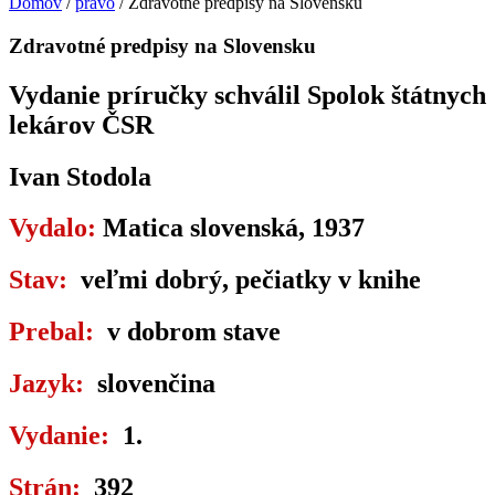
Domov
/
právo
/ Zdravotné predpisy na Slovensku
Zdravotné predpisy na Slovensku
Vydanie príručky schválil Spolok štátnych
lekárov ČSR
Ivan Stodola
Vydalo:
Matica slovenská, 1937
Stav:
veľmi dobrý, pečiatky v knihe
Prebal:
v dobrom stave
Jazyk:
slovenčina
Vydanie:
1.
Strán:
392