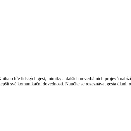
ítí. Kniha o hře lidských gest, mimiky a dalších neverbálních projevů na
epšit své komunikační dovednosti. Naučíte se rozeznávat gesta dlaní, ruk