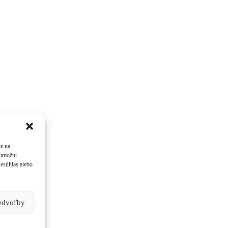
ie na
 umožní
Nesúhlas alebo
redvoľby