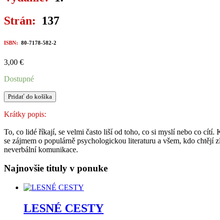
Strán:
137
ISBN:
80-7178-582-2
3,00
€
Dostupné
množstvo
Pridať do košíka
ŘEČ
TĚLA
Krátky popis:
To, co lidé říkají, se velmi často liší od toho, co si myslí nebo co c
se zájmem o populárně psychologickou literaturu a všem, kdo chtějí zl
neverbální komunikace.
Najnovšie tituly v ponuke
LESNÉ CESTY