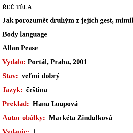
ŘEČ TĚLA
Jak porozumět druhým z jejich gest, mimik
Body language
Allan Pease
Vydalo:
Portál, Praha, 2001
Stav:
veľmi dobrý
Jazyk:
čeština
Preklad:
Hana Loupová
Autor obálky:
Markéta Zindulková
Vydanie:
1.