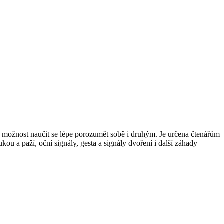
bízí možnost naučit se lépe porozumět sobě i druhým. Je určena čtenářům
ou a paží, oční signály, gesta a signály dvoření i další záhady