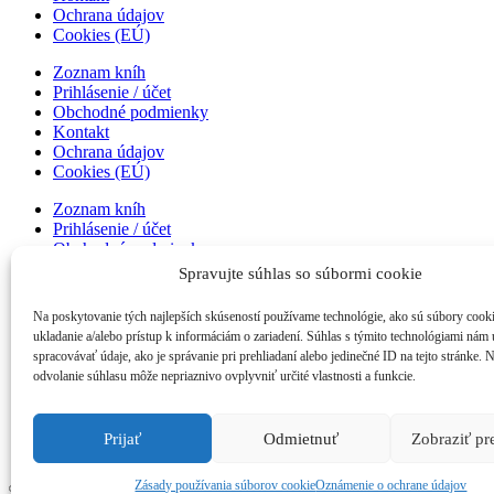
Ochrana údajov
Cookies (EÚ)
Zoznam kníh
Prihlásenie / účet
Obchodné podmienky
Kontakt
Ochrana údajov
Cookies (EÚ)
Zoznam kníh
Prihlásenie / účet
Obchodné podmienky
Kontakt
Spravujte súhlas so súbormi cookie
Ochrana údajov
Cookies (EÚ)
Na poskytovanie tých najlepších skúseností používame technológie, ako sú súbory cook
ukladanie a/alebo prístup k informáciám o zariadení. Súhlas s týmito technológiami nám
Zoznam kníh
spracovávať údaje, ako je správanie pri prehliadaní alebo jedinečné ID na tejto stránke. 
Prihlásenie / účet
odvolanie súhlasu môže nepriaznivo ovplyvniť určité vlastnosti a funkcie.
Obchodné podmienky
Kontakt
Ochrana údajov
Prijať
Odmietnuť
Zobraziť p
Cookies (EÚ)
Zásady používania súborov cookie
Oznámenie o ochrane údajov