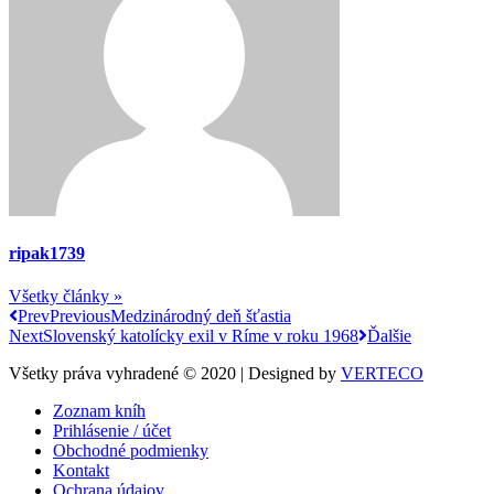
ripak1739
Všetky články »
Prev
Previous
Medzinárodný deň šťastia
Next
Slovenský katolícky exil v Ríme v roku 1968
Ďalšie
Všetky práva vyhradené © 2020 | Designed by
VERTECO
Zoznam kníh
Prihlásenie / účet
Obchodné podmienky
Kontakt
Ochrana údajov