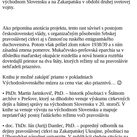
východnom Slovensku a na Zakarpatsku v období druhej svetovej
vojny.
Ako pripomína anotácia projektu, tento rast súvisel s postojom
československej vlády, s organizačným pôsobením Srbskej
pravoslávnej cirkvi aj s činnosťou ruského emigrantského
duchovenstva. Potom však prišiel zlom rokov 1938/39 a s ním
zásadná zmena pomerov. Mukačevsko-prešovská eparchia sa v
dôsledku maďarskej okupácie rozdelila a nová hranica roztrhla
dovtedajší priestor na dva štáty, ktorých režimy už na pravoslávie
nehľadeli priaznivo.
Knihu je možné zakúpiť priamo v pokladniach
Východoslovenského múzea za cenu viac ako priaznivú… 😉
• PhDr. Martin Jarinkovič, PhD. – historik pôsobiaci v Štátnom
archíve v Prešove, ktorý sa dlhodobo venuje výskumu cirkevných
dejín a štátnej správy na východnom Slovensku v 20. storočí. V
knihe sa venuje vývoju na východnom Slovensku a mapuje
nepriateľský postoj ľudáckeho režimu voči pravosláviu
• doc. ThDr. Ján (Jurij) Danilec, PhD. – popredný odborník na
dejiny pravoslávnej cirkvi na Zakarpatskej Ukrajine, pôsobiaci na
Užhorodskej národnej univerzite. V publikácii sleduje situáciu na