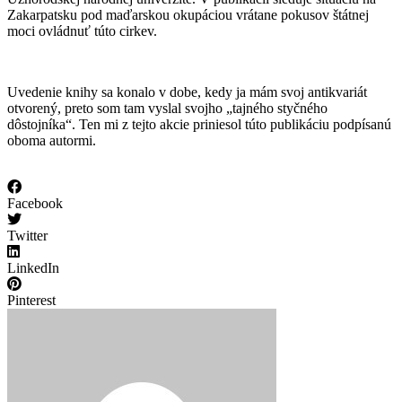
Zakarpatsku pod maďarskou okupáciou vrátane pokusov štátnej
moci ovládnuť túto cirkev.
Uvedenie knihy sa konalo v dobe, kedy ja mám svoj antikvariát
otvorený, preto som tam vyslal svojho „tajného styčného
dôstojníka“. Ten mi z tejto akcie priniesol túto publikáciu podpísanú
oboma autormi.
Facebook
Twitter
LinkedIn
Pinterest