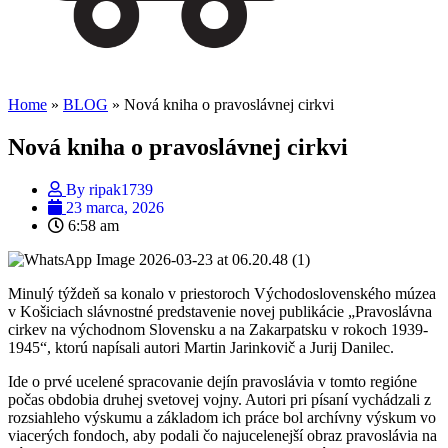
Home
»
BLOG
»
Nová kniha o pravoslávnej cirkvi
Nová kniha o pravoslávnej cirkvi
By
ripak1739
23 marca, 2026
6:58 am
Minulý týždeň sa konalo v priestoroch Východoslovenského múzea
v Košiciach slávnostné predstavenie novej publikácie „Pravoslávna
cirkev na východnom Slovensku a na Zakarpatsku v rokoch 1939-
1945“, ktorú napísali autori Martin Jarinkovič a Jurij Danilec.
Ide o prvé ucelené spracovanie dejín pravoslávia v tomto regióne
počas obdobia druhej svetovej vojny. Autori pri písaní vychádzali z
rozsiahleho výskumu a základom ich práce bol archívny výskum vo
viacerých fondoch, aby podali čo najucelenejší obraz pravoslávia na