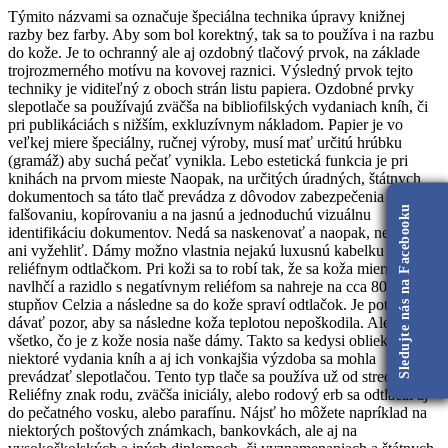
Týmito názvami sa označuje špeciálna technika úpravy knižnej
razby bez farby. Aby som bol korektný, tak sa to používa i na razbu
do kože. Je to ochranný ale aj ozdobný tlačový prvok, na základe
trojrozmerného motívu na kovovej raznici. Výsledný prvok tejto
techniky je viditeľný z oboch strán listu papiera. Ozdobné prvky
slepotlače sa používajú zväčša na bibliofilských vydaniach kníh, či
pri publikáciách s nižším, exkluzívnym nákladom. Papier je vo
veľkej miere špeciálny, ručnej výroby, musí mať určitú hrúbku
(gramáž) aby suchá pečať vynikla. Lebo estetická funkcia je pri
knihách na prvom mieste Naopak, na určitých úradných, štátnych
dokumentoch sa táto tlač prevádza z dôvodov zabezpečenia proti
Sledujte nás na Facebooku
falšovaniu, kopírovaniu a na jasnú a jednoduchú vizuálnu
identifikáciu dokumentov. Nedá sa naskenovať a naopak, nedá sa
ani vyžehliť. Dámy možno vlastnia nejakú luxusnú kabelku s
reliéfnym odtlačkom. Pri koži sa to robí tak, že sa koža mierne
navlhčí a razidlo s negatívnym reliéfom sa nahreje na cca 80 - 90
stupňov Celzia a následne sa do kože spraví odtlačok. Je potrebné
dávať pozor, aby sa následne koža teplotou nepoškodila. Ale nie
všetko, čo je z kože nosia naše dámy. Takto sa kedysi obliekali aj
niektoré vydania kníh a aj ich vonkajšia výzdoba sa mohla
prevádzať slepotlačou. Tento typ tlače sa používa už od stredoveku.
Reliéfny znak rodu, zväčša iniciály, alebo rodový erb sa odtláčal aj
do pečatného vosku, alebo parafínu. Nájsť ho môžete napríklad na
niektorých poštových známkach, bankovkách, ale aj na