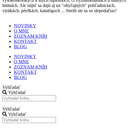
vysokoškolských a iných diplomoch, či vyznamenaniach a štátnych
listinách. Ale nájsť sa dajú aj na "obyčajných" pohľadniciach,
vizitkách, péefkách, katalógoch ... Stretli ste sa so slepotlačou?
NOVINKY
O MNE
ZOZNAM KNÍH
KONTAKT
BLOG
NOVINKY
O MNE
ZOZNAM KNÍH
KONTAKT
BLOG
Vyhľadať
Vyhľadať
Vyhľadať
Vyhľadať