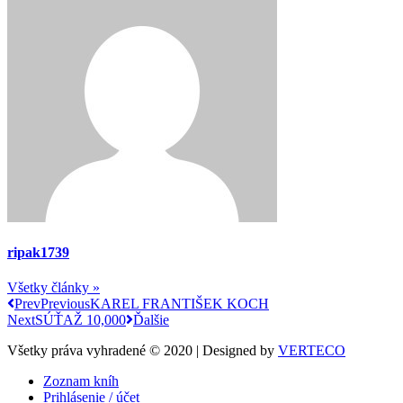
ripak1739
Všetky články »
Prev
Previous
KAREL FRANTIŠEK KOCH
Next
SÚŤAŽ 10,000
Ďalšie
Všetky práva vyhradené © 2020 | Designed by
VERTECO
Zoznam kníh
Prihlásenie / účet