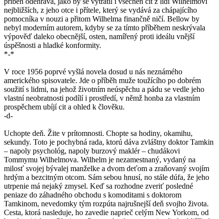
příběh odehrává, jako by se vytratil i všechen cit z lidí Wilhelmovi
nejbližších, z jeho otce i přítele, který se vydává za chápajícího
pomocníka v nouzi a přitom Wilhelma finančně ničí. Bellow by
nebyl moderním autorem, kdyby se za tímto příběhem neskrývala
výpověď daleko obecnější, osten, namířený proti ideálu vnější
úspěšnosti a hladké konformity.
*-*
V roce 1956 poprvé vyšlá novela dosud u nás neznámého
amerického spisovatele. Jde o příběh muže toužícího po dobrém
soužití s lidmi, na jehož životním neúspěchu a pádu se vedle jeho
vlastní neobratnosti podílí i prostředí, v němž honba za vlastním
prospěchem ubíjí cit a ohled k člověku.
-d-
Uchopte deň. Žite v prítomnosti. Chopte sa hodiny, okamihu,
sekundy. Toto je pochybná rada, ktorú dáva zvláštny doktor Tamkin
– napoly psychológ, napoly burzový maklér – chudákovi
Tommymu Wilhelmova. Wilhelm je nezamestnaný, vydaný na
milosť svojej bývalej manželke a dvom deťom a zraňovaný svojím
hrdým a bezcitným otcom. Sám sebou hnusí, no stále dúfa, že jeho
utrpenie má nejaký zmysel. Keď sa rozhodne zveriť posledné
peniaze do záhadného obchodu s komoditami s doktorom
Tamkinom, nevedomky tým rozpúta najrušnejší deň svojho života.
Cesta, ktorá nasleduje, ho zavedie naprieč celým New Yorkom, od