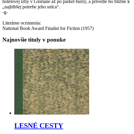
hotelovej izby v Gloriane až po parket burzy, a privedie ho bližšie k
„najhlbšej potrebe jeho srdca“.
-g-
Literárne ocennenia:
National Book Award Finalist for Fiction (1957)
Najnovšie tituly v ponuke
LESNÉ CESTY