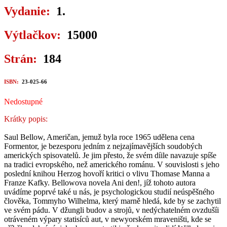
Vydanie:
1.
Výtlačkov:
15000
Strán:
184
ISBN:
23-025-66
Nedostupné
Krátky popis:
Saul Bellow, Američan, jemuž byla roce 1965 udělena cena
Formentor, je bezesporu jedním z nejzajímavějších soudobých
amerických spisovatelů. Je jim přesto, že svém díile navazuje spíše
na tradici evropského, než amerického románu. V souvislosti s jeho
poslední knihou Herzog hovoří kritici o vlivu Thomase Manna a
Franze Kafky. Bellowova novela Ani den!, jíž tohoto autora
uvádíme poprvé také u nás, je psychologickou studií neúspěšného
člověka, Tommyho Wilhelma, který marně hledá, kde by se zachytil
ve svém pádu. V džungli budov a strojů, v nedýchatelném ovzdušíi
otráveném výpary statisíců aut, v newyorském mraveništi, kde se