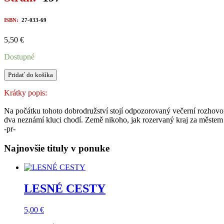
ISBN:
27-033-69
5,50
€
Dostupné
množstvo
Pridať do košíka
DOBRODRUŽSTVÍ
V
Krátky popis:
ZEMI
NIKOHO
Na počátku tohoto dobrodružství stojí odpozorovaný večerní rozhovo
dva neznámí kluci chodí. Země nikoho, jak rozervaný kraj za městem 
-pr-
Najnovšie tituly v ponuke
LESNÉ CESTY
5,00
€