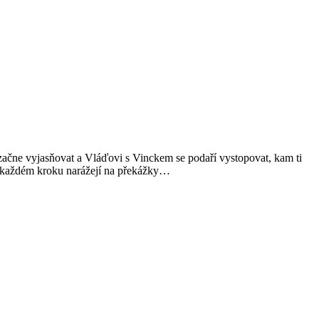
ačne vyjasňovat a Vláďovi s Vinckem se podaří vystopovat, kam ti
na každém kroku narážejí na překážky…