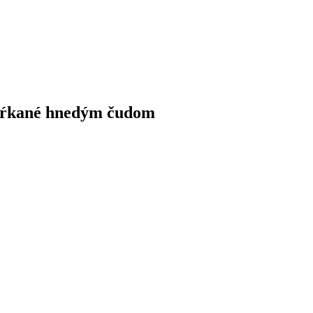
y ofŕkané hnedým čudom