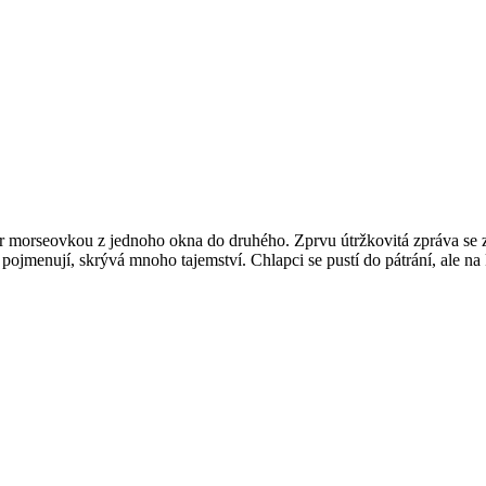
r morseovkou z jednoho okna do druhého. Zprvu útržkovitá zpráva se z
pojmenují, skrývá mnoho tajemství. Chlapci se pustí do pátrání, ale 