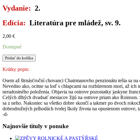
Vydanie:
2.
Edícia:
Literatúra pre mládež, sv. 9.
2,00
€
Dostupné
množstvo
Pridať do košíka
DVA
ROKY
Krátky popis:
PRÁZDNIN
1
Osem až štrnásťroční chovanci Chairmanovho penzionátu tešia sa na 
Nevedno ako, ocitne sa loď s chlapcami na rozbúrenom mori, až ich n
neradostného položenia. Objavia na ostrove pozostatky jaskyne francúz
Celých dlhých dvadsať mesiacov žijú na ostrove priam ako Roinson. 
sa z neho. Nakoniec sa všetko dobre skončí a takmer po dvoch rokoch 
dobrodružných príhodách tvrdej školy života na opustenom ostrove, t
-d-
Najnovšie tituly v ponuke