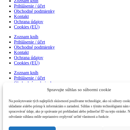
Zoznam kníh
Prihlásenie / účet
Obchodné podmienky
Kontakt
Ochrana údajov
Cookies (EÚ)
Zoznam kníh
Prihlásenie / účet
Obchodné podmienky
Kontakt
Ochrana údajov
Cookies (EÚ)
Zoznam kníh
Prihlásenie / účet
Obchodné podmienky
Kontakt
Spravujte súhlas so súbormi cookie
Ochrana údajov
Cookies (EÚ)
Na poskytovanie tých najlepších skúseností používame technológie, ako sú súbory cook
ukladanie a/alebo prístup k informáciám o zariadení. Súhlas s týmito technológiami nám
Zoznam kníh
spracovávať údaje, ako je správanie pri prehliadaní alebo jedinečné ID na tejto stránke. 
Prihlásenie / účet
odvolanie súhlasu môže nepriaznivo ovplyvniť určité vlastnosti a funkcie.
Obchodné podmienky
Kontakt
Ochrana údajov