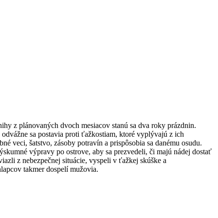
knihy z plánovaných dvoch mesiacov stanú sa dva roky prázdnin.
dvážne sa postavia proti ťažkostiam, ktoré vyplývajú z ich
ebné veci, šatstvo, zásoby potravín a prispôsobia sa danému osudu.
ýskumné výpravy po ostrove, aby sa prezvedeli, či majú nádej dostať
azli z nebezpečnej situácie, vyspeli v ťažkej skúške a
chlapcov takmer dospelí mužovia.