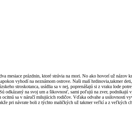
dva mesiace prázdnin, ktoré strávia na mori. No ako hovorí už názov 
apokon vyhodí na neznámom ostrove. Naši malí hrdinovia,takmer deti, o
skeho stroskotanca, usídlia sa v nej, poprenášajú si z vraku lode potr
Sú odkázaný na svoj um a šikovnosť, sami poľujú na zver, podnikajú v
ocitnú sa v náručí milujúcich rodičov. Vďaka odvahe a usilovnosti vyvi
akže pri návrate boli z týchto maličkých už takmer veľkí a z veľkých 