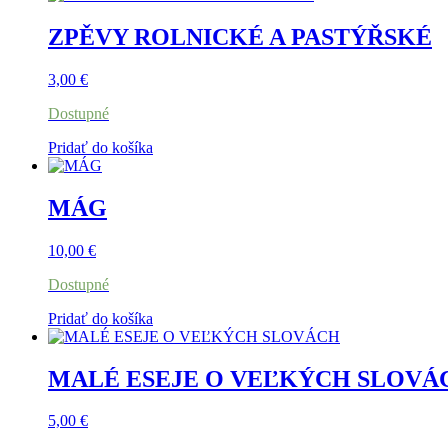
ZPĚVY ROLNICKÉ A PASTÝŘSKÉ
3,00
€
Dostupné
Pridať do košíka
MÁG
10,00
€
Dostupné
Pridať do košíka
MALÉ ESEJE O VEĽKÝCH SLOVÁ
5,00
€