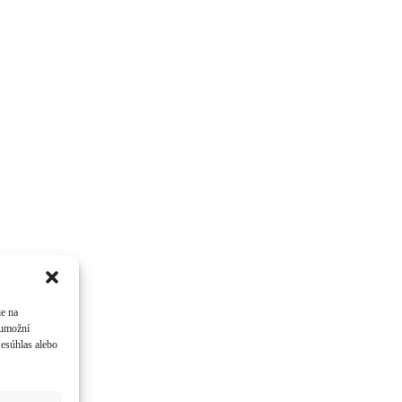
ie na
 umožní
Nesúhlas alebo