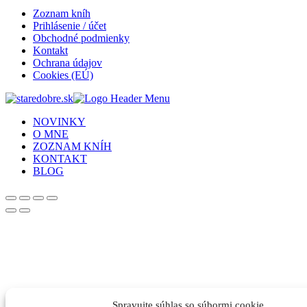
Zoznam kníh
Prihlásenie / účet
Obchodné podmienky
Kontakt
Ochrana údajov
Cookies (EÚ)
NOVINKY
O MNE
ZOZNAM KNÍH
KONTAKT
BLOG
Spravujte súhlas so súbormi cookie