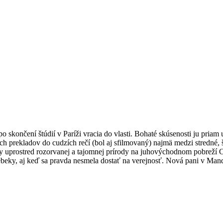
končení štúdií v Paríži vracia do vlasti. Bohaté skúsenosti ju priam us
h prekladov do cudzích rečí (bol aj sfilmovaný) najmä medzi stredné, 
 uprostred rozorvanej a tajomnej prírody na juhovýchodnom pobreží Co
 Rebeky, aj keď sa pravda nesmela dostať na verejnosť. Nová pani v Man