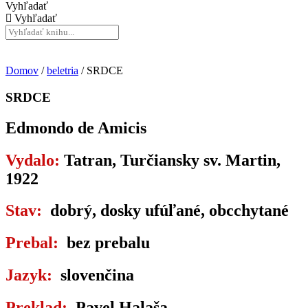
Vyhľadať
Vyhľadať
Domov
/
beletria
/ SRDCE
SRDCE
Edmondo de Amicis
Vydalo:
Tatran, Turčiansky sv. Martin,
1922
Stav:
dobrý, dosky ufúľané, obcchytané
Prebal:
bez prebalu
Jazyk:
slovenčina
Preklad:
Pavel Halaša