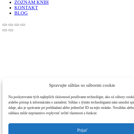
ZOZNAM KNÍH
KONTAKT
BLOG
Spravujte súhlas so súbormi cookie
Na poskytovanie tých najlepších skúseností používame technológie, ako sú súbory cooki
a/alebo prístup k informáciám o zariadení. Súhlas s týmito technológiami nám umožní s
údaje, ako je správanie pri prehliadaní alebo jedinečné ID na tejto stránke. Nesúhlas aleb
súhlasu môže nepriaznivo ovplyvniť určité vlastnosti a funkcie.
Prijať