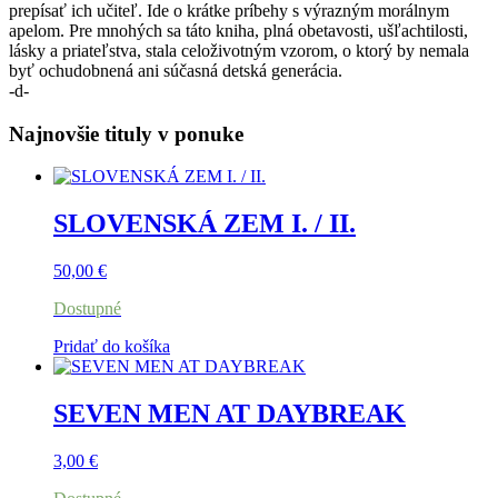
prepísať ich učiteľ. Ide o krátke príbehy s výrazným morálnym
apelom. Pre mnohých sa táto kniha, plná obetavosti, ušľachtilosti,
lásky a priateľstva, stala celoživotným vzorom, o ktorý by nemala
byť ochudobnená ani súčasná detská generácia.
-d-
Najnovšie tituly v ponuke
SLOVENSKÁ ZEM I. / II.
50,00
€
Dostupné
Pridať do košíka
SEVEN MEN AT DAYBREAK
3,00
€