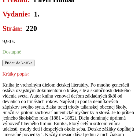
Vydanie:
1.
Strán:
220
9,90
€
Dostupné
množstvo
Pridať do košíka
SRDCE
Krátky popis:
Kniha je vrcholným dielom detskej literatúry. Po mnoho generácií
ostáva ozajstným dokumentom o kráse, sile a skutočnosti detského
videnia sveta. Autor knihu venoval deťom základných škôl od
deviatich do trinástich rokov. Napísal ju podľa denníkových
zápiskov svojho syna, žiaka tretej triedy talianskej obecnej školy.
Snažil sa pritom zachovať autentické myšlienky a slová. Je to príbeh
jedného školského roku (1881 - 1882). Dielu dominuje úprimná
výpoveď hlavného hrdinu Enrika, ktorý celým srdcom vníma
udalosti, osudy detí i dospelých okolo seba. Detské zážitky dopĺňajú
"mesačné poviedky". Každý mesiac dával jednu z nich žiakom