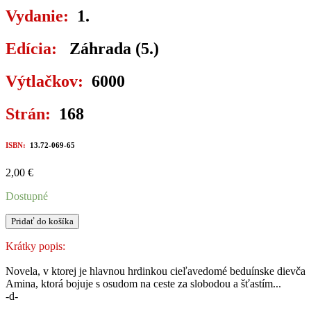
Vydanie:
1.
Edícia:
Záhrada (5.)
Výtlačkov:
6000
Strán:
168
ISBN:
13.72-069-65
2,00
€
Dostupné
množstvo
Pridať do košíka
VOLANIE
HRDLIČKY
Krátky popis:
Novela, v ktorej je hlavnou hrdinkou cieľavedomé beduínske dievča
Amina, ktorá bojuje s osudom na ceste za slobodou a šťastím...
-d-