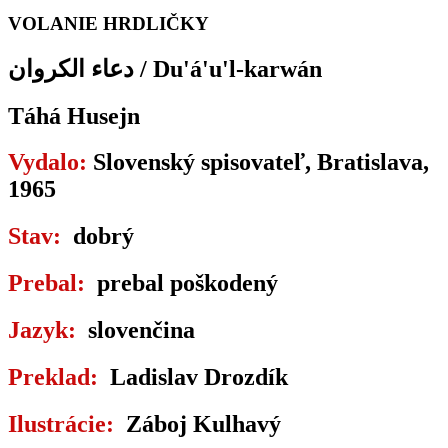
VOLANIE HRDLIČKY
دعاء الكروان / Du'á'u'l-karwán
Táhá Husejn
Vydalo:
Slovenský spisovateľ, Bratislava,
1965
Stav:
dobrý
Prebal:
prebal poškodený
Jazyk:
slovenčina
Preklad:
Ladislav Drozdík
Ilustrácie:
Záboj Kulhavý