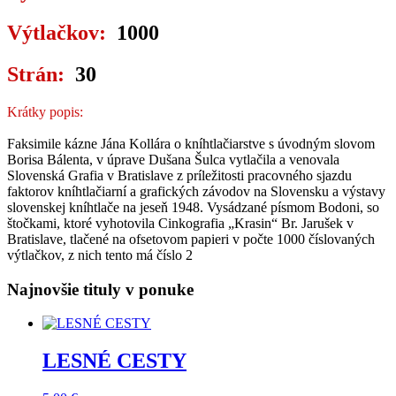
Výtlačkov:
1000
Strán:
30
Krátky popis:
Faksimile kázne Jána Kollára o kníhtlačiarstve s úvodným slovom
Borisa Bálenta, v úprave Dušana Šulca vytlačila a venovala
Slovenská Grafia v Bratislave z príležitosti pracovného sjazdu
faktorov kníhtlačiarní a grafických závodov na Slovensku a výstavy
slovenskej kníhtlače na jeseň 1948. Vysádzané písmom Bodoni, so
štočkami, ktoré vyhotovila Cinkografia „Krasin“ Br. Jarušek v
Bratislave, tlačené na ofsetovom papieri v počte 1000 číslovaných
výtlačkov, z nich tento má číslo 2
Najnovšie tituly v ponuke
LESNÉ CESTY