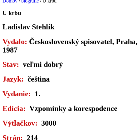
Domov
/
biografie
/ U krbu
U krbu
Ladislav Stehlík
Vydalo:
Československý spisovatel, Praha,
1987
Stav:
veľmi dobrý
Jazyk:
čeština
Vydanie:
1.
Edícia:
Vzpomínky a korespodence
Výtlačkov:
3000
Strán:
214