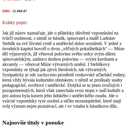
ISBN:
22-060-87
Krátky popis:
Jak již název naznačuje, jde o přátelsky důvěrné vzpomínání na
tvůrčí osobnosti, s nimiž se básník, spisovatel a malíř Ladislav
Stehlík na své životní cestě a umělecké dráze seznámil. V jedné z
úvodních kapitol hovoří o dvou „věčných pokušitelkách“ — Múze
děl výpravných, jíž věnoval polovinu svého srdce svým dílem
spisovatelským, zatímco druhou polovinu — svými kresbami a
akvarely — věnoval Múze výtvarných umění. I Stehlíkovy
vzpomínky se týkají jak zjevů literárních, tak výtvarných.
Sympaticky je zde zachyceno prostředí venkovské učitelské rodiny,
která vždy bývala kulturním ohniskem, v němž se prolínaly snahy
pedagogické, osvětové i umělecké. Dotýká se tu jmen zvučných i
pozapomenutých, která však zanechala svou stopu v naší kultuře a
pro autora byla kusem jeho lidského i uměleckého osudu. Jde o
vzácné vzpomínky ryze osobní a ničím nezastupitelné, které mají
svůj význam nejen poznávací, ale i ve vztahu k básníkovu dílu.
Najnovšie tituly v ponuke