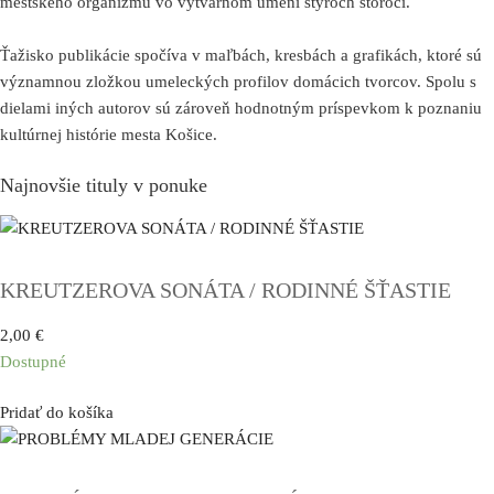
mestského organizmu vo výtvarnom umení štyroch storočí.
Ťažisko publikácie spočíva v maľbách, kresbách a grafikách, ktoré sú
významnou zložkou umeleckých profilov domácich tvorcov. Spolu s
dielami iných autorov sú zároveň hodnotným príspevkom k poznaniu
kultúrnej histórie mesta Košice.
Najnovšie tituly v ponuke
KREUTZEROVA SONÁTA / RODINNÉ ŠŤASTIE
2,00
€
Dostupné
Pridať do košíka