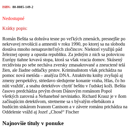
ISBN:
80-8085-149-2
Nedostupné
Krátky popis:
Román Beštia sa dohráva tesne po veľkých zmenách, presnejšie po
nekrvavej revolúcii a amnestii v roku 1990, po ktorej sa na slobodu
dostáva mnoho nenapraviteľných zločincov. Niektorí využijú pád
železnej opony a opustia republiku. Za jedným z nich sa polovicou
Európy tiahne krvavá stopa, ktorá sa však vracia domov. Skúsený
recidivista po sebe necháva zversky zmasakrované a zneuctené telá
žien, ale žiadne odtlačky prstov. Kriminalistom však prichádza na
pomoc nová metóda – analýza DNA. Atraktivitu knihy zvyšujú aj
zmeny perspektívy, striedavo sledujeme konanie vraha, Hlas, čo ho
núti vraždiť, a snahu detektívov chytiť beštiu v ľudskej koži. Beštia
časovo predchádza prvým dvom Dánovým románom Popol
všetkých zarovná a Nehanebné neviniatko. Richard Krauz je v ňom
začínajúcim detektívom, stretneme sa s bývalým eštebákom a
budúcim siskárom Ivanom Canisom a v závere románu prichádza na
Oddelenie vrážd aj Jozef „Chosé“ Fischer
Najnovšie tituly v ponuke