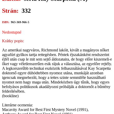
Strán:
332
ISBN:
963-369-966-5
Nedostupné
Krátky popis:
Az amerikai nagyváros, Richmond lakóit, kivált a magányos nőket
agyafúrt gyilkos tartja rettegésben. Péntek éjszakánként rendszerint
éjfél után csap le mit sem sejtő áldozataira, de hogy előre kiszemeli-e
őket vagy véletlenszerűen esik rájuk a választása, az egyelőre rejtély.
A legkorszerűbb technikai eszközök felhasználásával Kay Scarpetta
doktornő egyre dühödtebben nyomoz utána, munkáját azonban
igencsak megnehezíti, hogy a tettes szinte semmiféle használható
nyomot nem hagy maga után. Mindeközben úgy tűnik, hogy egyes
befolyásos politikusok akadályozni próbálják a doktornőt a bűntény
felderítésében.
(bookline)
Literárne ocenenia:
Macavity Award for Best First Mystery Novel (1991),