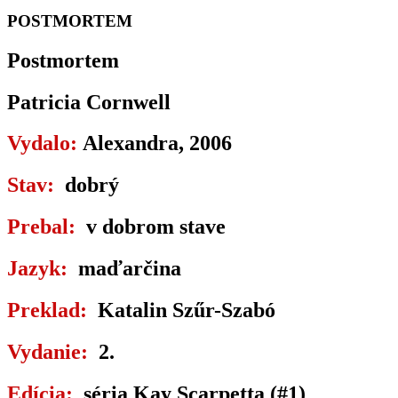
POSTMORTEM
Postmortem
Patricia Cornwell
Vydalo:
Alexandra, 2006
Stav:
dobrý
Prebal:
v dobrom stave
Jazyk:
maďarčina
Preklad:
Katalin Szűr-Szabó
Vydanie:
2.
Edícia:
séria Kay Scarpetta (#1)