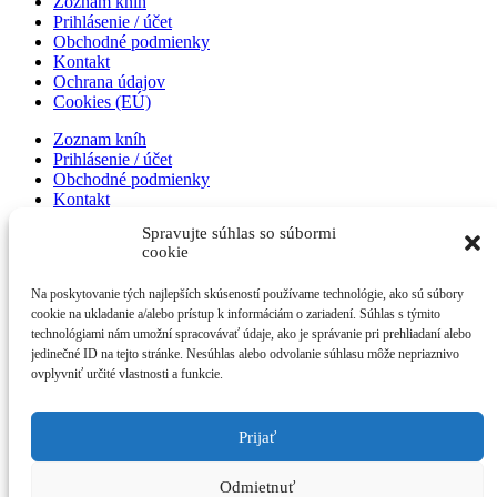
Zoznam kníh
Prihlásenie / účet
Obchodné podmienky
Kontakt
Ochrana údajov
Cookies (EÚ)
Zoznam kníh
Prihlásenie / účet
Obchodné podmienky
Kontakt
Ochrana údajov
Spravujte súhlas so súbormi
Cookies (EÚ)
cookie
Zoznam kníh
Na poskytovanie tých najlepších skúseností používame technológie, ako sú súbory
Prihlásenie / účet
cookie na ukladanie a/alebo prístup k informáciám o zariadení. Súhlas s týmito
Obchodné podmienky
technológiami nám umožní spracovávať údaje, ako je správanie pri prehliadaní alebo
Kontakt
jedinečné ID na tejto stránke. Nesúhlas alebo odvolanie súhlasu môže nepriaznivo
Ochrana údajov
ovplyvniť určité vlastnosti a funkcie.
Cookies (EÚ)
Prijať
NOVINKY
O MNE
Odmietnuť
ZOZNAM KNÍH