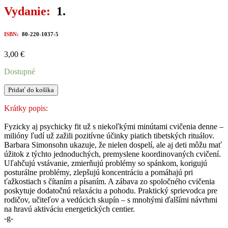
Vydanie:
1.
ISBN:
80-220-1037-5
3,00
€
Dostupné
množstvo
Pridať do košíka
PÄŤ
,,TIBEŤANOV"
Krátky popis:
S
DEŤMI
Fyzicky aj psychicky fit už s niekoľkými minútami cvičenia denne –
milióny ľudí už zažili pozitívne účinky piatich tibetských rituálov.
Barbara Simonsohn ukazuje, že nielen dospelí, ale aj deti môžu mať
úžitok z týchto jednoduchých, premyslene koordinovaných cvičení.
Uľahčujú vstávanie, zmierňujú problémy so spánkom, korigujú
posturálne problémy, zlepšujú koncentráciu a pomáhajú pri
ťažkostiach s čítaním a písaním. A zábava zo spoločného cvičenia
poskytuje dodatočnú relaxáciu a pohodu. Praktický sprievodca pre
rodičov, učiteľov a vedúcich skupín – s mnohými ďalšími návrhmi
na hravú aktiváciu energetických centier.
-g-