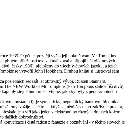
ce 1939. O pět let později vyšlo její pokračování Mr Tompkins
 této příležitosti text zaktualizoval a připojil několik nových
ivů, česky 1986), přeloženy do všech světových jazyků, a jejich
na Tompkinse vytvořil John Hookham. Druhou knihu si ilustroval sám
a posledních šedesát let obrovský vývoj. Russell Stannard,
zvem The NEW World of Mr Tompkins (Pan Tompkins stále v říši divů).
ové kapitoly stejně humorné a vtipné, jako by byly z pera samotného
anckovu konstantu i), je sympatický, nepraktický bankovní úředník a
 zákony: zažije, jaké to je, když se mění čas nebo zakřivuje prostor,
u, přeskakuje a víří jako jeden z elektronů po různých drahách kolem
ho dalších dobrodružství.
 konverzace i čistá radost z fantazie a poznávání - v těchto slovech je