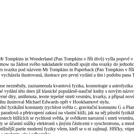
Tompkins in Wonderland (Pan Tompkins v říši divů) vyšla poprvé v ro
a žádost svého nakladatele rozhodl spojit oba svazky do jednoho a při
om svazku pod názvem Mr Tompkins in Paperback (Pan Tompkins v říši d
í vycházela ilustrovaná, ilustrace pro první vydání a tím i podobu pa
e nezměnily, zaznamenala kvantová fyzika, kosmologie a astrofyzika z
ané vydání této dnes již klasické populárně-naučné knihy s novým ná
černé diry, antihmota, teorie tepelné smrti vesmíru, kvarky, a připsal n
ihu ilustroval Michael Edwards opět v Hookhamové stylu.
dní fyzikální konstanty (rychlost světla c, gravitační konstantu G a Pl
radoxů a překvapení zakusí na vlastní kůži, jak na něj působí fyzikální
stech blížících se rychlosti světla, je svědkem narození i smrti vesmír
dy se účastní srážky elektronů s jinými částicemi v synchrotronu, a mno
ější partie moderní fyziky všem, kteří se o ni zajímají. Hříčky, vtipná