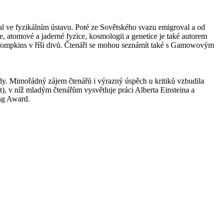
val ve fyzikálním ústavu. Poté ze Sovětského svazu emigroval a od
 atomové a jaderné fyzice, kosmologii a genetice je také autorem
Tompkins v říši divů. Čtenáři se mohou seznámít také s Gamowovým
vědy. Mimořádný zájem čtenářů i výrazný úspěch u kritiků vzbudila
), v níž mladým čtenářům vysvětluje práci Alberta Einsteina a
ing Award.