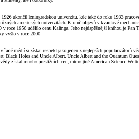
a studenty, ale i odborníky.
ce 1926 ukončil leningradskou univerzitu, kde také do roku 1933 praco
 různých amerických univerzitách. Kromě objevů v kvantové mechanice,
 roce 1956 udělilo cenu Kalinga. Jeho nejúspěšnější knihou je Pan 
ky vyšlo v roce 2000.
v řadě médií si získal respekt jako jeden z nejlepších popularizátorů 
ert, Black Holes and Uncle Albert, Uncle Albert and the Quantum Quest
ci vědy získal mnoho prestižních cen, mimo jiné American Science Writ