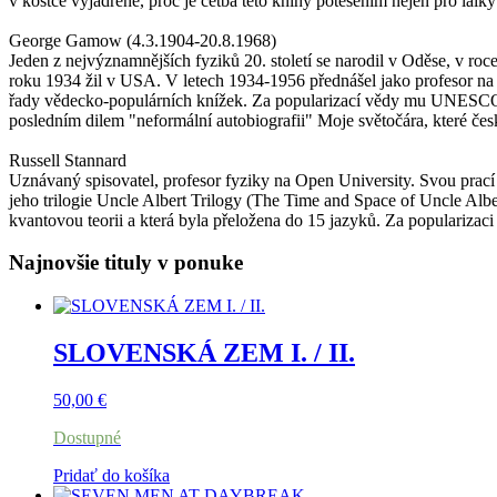
v kostce vyjádřené, proč je četba této knihy potěšením nejen pro laiky 
George Gamow (4.3.1904-20.8.1968)
Jeden z nejvýznamnějších fyziků 20. století se narodil v Oděse, v ro
roku 1934 žil v USA. V letech 1934-1956 přednášel jako profesor na
řady vědecko-populárních knížek. Za popularizací vědy mu UNESCO v
posledním dilem "neformální autobiografii" Moje světočára, které čes
Russell Stannard
Uznávaný spisovatel, profesor fyziky na Open University. Svou prací 
jeho trilogie Uncle Albert Trilogy (The Time and Space of Uncle Alb
kvantovou teorii a která byla přeložena do 15 jazyků. Za populariza
Najnovšie tituly v ponuke
SLOVENSKÁ ZEM I. / II.
50,00
€
Dostupné
Pridať do košíka