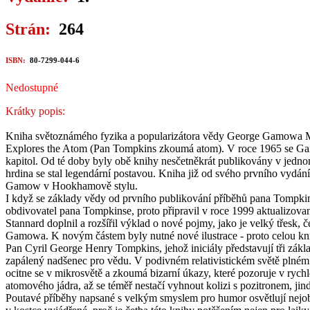
Strán:
264
ISBN:
80-7299-044-6
Nedostupné
Krátky popis:
Kniha světoznámého fyzika a popularizátora vědy George Gamowa Mr 
Explores the Atom (Pan Tompkins zkoumá atom). V roce 1965 se Gamow n
kapitol. Od té doby byly obě knihy nesčetněkrát publikovány v jedn
hrdina se stal legendární postavou. Kniha již od svého prvního vydán
Gamow v Hookhamově stylu.
I když se základy vědy od prvního publikování příběhů pana Tompkins
obdivovatel pana Tompkinse, proto připravil v roce 1999 aktualizov
Stannard doplnil a rozšířil výklad o nové pojmy, jako je velký třesk, 
Gamowa. K novým částem byly nutné nové ilustrace - proto celou kn
Pan Cyril George Henry Tompkins, jehož iniciály představují tři zákla
zapálený nadšenec pro vědu. V podivném relativistickém světě plném pa
ocitne se v mikrosvětě a zkoumá bizarní úkazy, které pozoruje v rychlo
atomového jádra, až se téměř nestačí vyhnout kolizi s pozitronem, jin
Poutavé příběhy napsané s velkým smyslem pro humor osvětlují nejobtížn