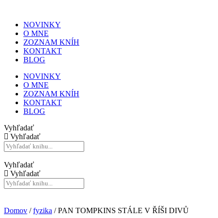
NOVINKY
O MNE
ZOZNAM KNÍH
KONTAKT
BLOG
NOVINKY
O MNE
ZOZNAM KNÍH
KONTAKT
BLOG
Vyhľadať
Vyhľadať
Vyhľadať
Vyhľadať
Domov
/
fyzika
/ PAN TOMPKINS STÁLE V ŘÍŠI DIVŮ