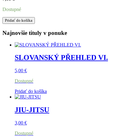
Dostupné
množstvo
Pridať do košíka
HISTORICKÉ
A
Najnovšie tituly v ponuke
ŠTÁTOPRÁVNE
KORENE
SAMOSTATNOSTI
SLOVENSKEJ
SLOVANSKÝ PŘEHLED VI.
REPUBLIKY
5,00
€
Dostupné
Pridať do košíka
JIU-JITSU
3,00
€
Dostupné