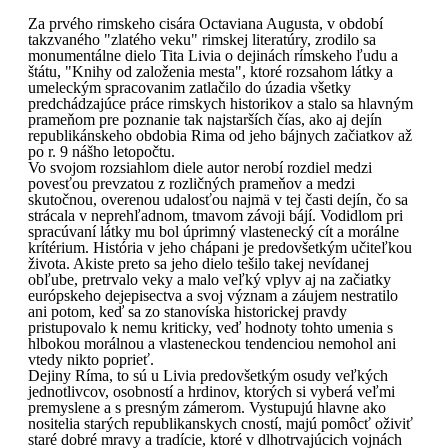
Za prvého rimskeho cisára Octaviana Augusta, v období
takzvaného "zlatého veku" rimskej literatúry, zrodilo sa
monumentálne dielo Tita Livia o dejinách rímskeho ľudu a
štátu, "Knihy od založenia mesta", ktoré rozsahom látky a
umeleckým spracovanim zatlačilo do úzadia všetky
predchádzajúce práce rimskych historikov a stalo sa hlavným
prameňom pre poznanie tak najstarších čías, ako aj dejín
republikánskeho obdobia Rima od jeho bájnych začiatkov až
po r. 9 nášho letopočtu.
Vo svojom rozsiahlom diele autor nerobí rozdiel medzi
povesťou prevzatou z rozličných prameňov a medzi
skutočnou, overenou udalosťou najmä v tej časti dejín, čo sa
strácala v neprehľadnom, tmavom závoji bájí. Vodidlom pri
spracúvaní látky mu bol úprimný vlastenecký cít a morálne
krítérium. História v jeho chápani je predovšetkým učiteľkou
života. Akiste preto sa jeho dielo tešilo takej nevídanej
obľube, pretrvalo veky a malo veľký vplyv aj na začiatky
európskeho dejepisectva a svoj význam a záujem nestratilo
ani potom, keď sa zo stanovíska historickej pravdy
pristupovalo k nemu kriticky, veď hodnoty tohto umenia s
hlbokou morálnou a vlasteneckou tendenciou nemohol ani
vtedy nikto poprieť.
Dejiny Ríma, to sú u Livia predovšetkým osudy veľkých
jednotlivcov, osobností a hrdinov, ktorých si vyberá veľmi
premyslene a s presným zámerom. Vystupujú hlavne ako
nositelia starých republikanskych cností, majú pomôcť oživiť
staré dobré mravy a tradície, ktoré v dlhotrvajúcich vojnách