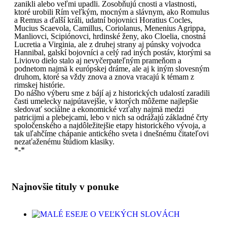
zanikli alebo veľmi upadli. Zosobňujú cnosti a vlastnosti,
ktoré urobili Rím veľkým, mocným a slávnym, ako Romulus
a Remus a ďalší králi, udatní bojovnici Horatius Cocles,
Mucius Scaevola, Camillus, Coriolanus, Menenius Agrippa,
Manliovci, Scipiónovci, hrdinské ženy, ako Cloelia, cnostná
Lucretia a Virginia, ale z druhej strany aj púnsky vojvodca
Hannibal, galskí bojovníci a celý rad iných postáv, ktorými sa
Liviovo dielo stalo aj nevyčerpateľným prameňom a
podnetom najmä k európskej dráme, ale aj k iným slovesným
druhom, ktoré sa vždy znova a znova vracajú k témam z
rimskej histórie.
Do nášho výberu sme z bájí aj z historických udalostí zaradili
časti umelecky najpútavejšie, v ktorých môžeme najlepšie
sledovať sociálne a ekonomické vzťahy najmä medzi
patricijmi a plebejcami, lebo v nich sa odrážajú základné črty
spoločenského a najdôležitejšie etapy historického vývoja, a
tak uľahčíme chápanie antického sveta i dnešnému čitateľovi
nezaťaženému štúdiom klasiky.
*-*
Najnovšie tituly v ponuke