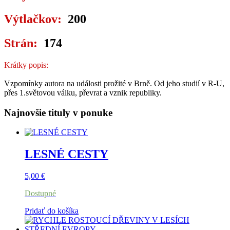
Výtlačkov:
200
Strán:
174
Krátky popis:
Vzpomínky autora na události prožité v Brně. Od jeho studií v R-U,
přes 1.světovou válku, převrat a vznik republiky.
Najnovšie tituly v ponuke
LESNÉ CESTY
5,00
€
Dostupné
Pridať do košíka