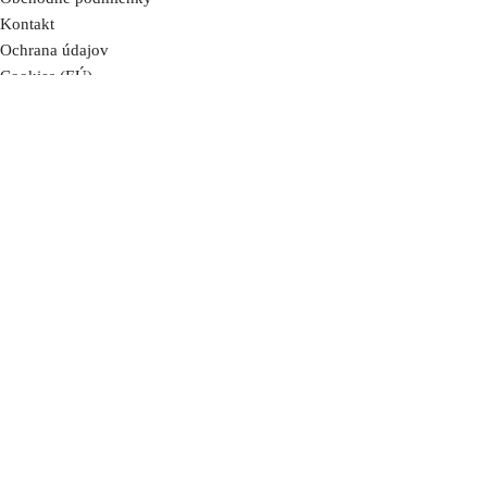
Kontakt
Ochrana údajov
Cookies (EÚ)
Zoznam kníh
Prihlásenie / účet
Obchodné podmienky
Kontakt
Ochrana údajov
Cookies (EÚ)
NOVINKY
O MNE
ZOZNAM KNÍH
KONTAKT
BLOG