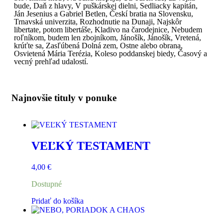
bude, Daň z hlavy, V puškárskej dielni, Sedliacky kapitán,
Ján Jesenius a Gabriel Betlen, Českí bratia na Slovensku,
Trnavská univerzita, Rozhodnutie na Dunaji, Najskôr
libertate, potom libertáše, Kladivo na čarodejnice, Nebudem
roľníkom, budem len zbojníkom, Jánošík, Jánošík, Vretená,
krúťte sa, Zasľúbená Dolná zem, Ostne alebo obrana,
Osvietená Mária Terézia, Koleso poddanskej biedy, Časový a
vecný prehľad udalostí.
Najnovšie tituly v ponuke
VEĽKÝ TESTAMENT
4,00
€
Dostupné
Pridať do košíka