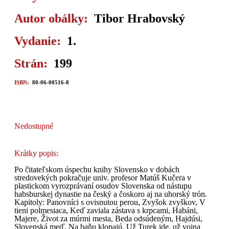
Autor obálky:
Tibor Hrabovský
Vydanie:
1.
Strán:
199
ISBN:
80-06-00516-8
Nedostupné
Krátky popis:
Po čitateľskom úspechu knihy Slovensko v dobách
stredovekých pokračuje univ. profesor Matúš Kučera v
plastickom vyrozprávaní osudov Slovenska od nástupu
habsburskej dynastie na český a čoskoro aj na uhorský trón.
Kapitoly: Panovníci s ovisnutou perou, Zvyšok zvyškov, V
tieni polmesiaca, Keď zaviala zástava s krpcami, Habáni,
Majere, Život za múrmi mesta, Beda odsúdeným, Hajdúsi,
Slovenská meď, Na baňu klopajú, Už Turek ide, už vojna