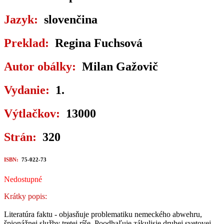
Jazyk:
slovenčina
Preklad:
Regina Fuchsová
Autor obálky:
Milan Gažovič
Vydanie:
1.
Výtlačkov:
13000
Strán:
320
ISBN:
75-022-73
Nedostupné
Krátky popis:
Literatúra faktu - objasňuje problematiku nemeckého abwehru,
špionážnej služby tretej ríše. Poodhaľuje zákulisie druhej svetovej