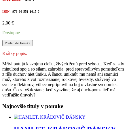
ISBN:
978-80-551-1615-0
2,00
€
Dostupné
množstvo
Pridať do košíka
OBLEK
MŔTVEHO
Krátky popis:
Mŕtvi putujú k svojmu cieľu, živých ženú pred sebou... Keď sa sily
minulosti spoja so silami záhrobia, pred spravodlivým pomstiteľom
z ríše duchov niet úniku. A šancu uniknúť mu nemá ani starnúci
muž, ktorého život rozmaznanej rockovej hviezdy, strávený vo
svetle reflektorov, vôbec nepripravil na boj o vlastné svedomie a
dušu. Čo sa však stane, keď vysvitne, že aj duch-pomstiteľ má
vedľajšie úmysly?
Najnovšie tituly v ponuke