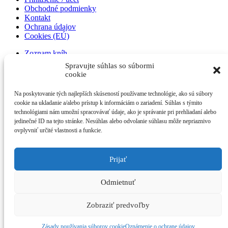
Obchodné podmienky
Kontakt
Ochrana údajov
Cookies (EÚ)
Zoznam kníh
Prihlásenie / účet
Spravujte súhlas so súbormi
Obchodné podmienky
cookie
Kontakt
Ochrana údajov
Na poskytovanie tých najlepších skúseností používame technológie, ako sú súbory
Cookies (EÚ)
cookie na ukladanie a/alebo prístup k informáciám o zariadení. Súhlas s týmito
technológiami nám umožní spracovávať údaje, ako je správanie pri prehliadaní alebo
Zoznam kníh
jedinečné ID na tejto stránke. Nesúhlas alebo odvolanie súhlasu môže nepriaznivo
Prihlásenie / účet
ovplyvniť určité vlastnosti a funkcie.
Obchodné podmienky
Kontakt
Ochrana údajov
Prijať
Cookies (EÚ)
Zoznam kníh
Odmietnuť
Prihlásenie / účet
Obchodné podmienky
Zobraziť predvoľby
Kontakt
Ochrana údajov
Cookies (EÚ)
Zásady používania súborov cookie
Oznámenie o ochrane údajov