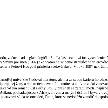
du, začne hľadať glaciologička Smilla Jaspersenová iné vysvetlenie. P
ny Smilly pre sneh (1992) ako vydarené skĺbenie strhujúceho trilerovéh
stseller a Petrovi Hoegovi priniesla svetovú slávu. V roku 1997 nakrúti
mojšej univerzite študoval literatúru, ale má za sebou kariéru horolez
orujúcej ženy a deti tretieho sveta. Literatúre sa aktívne začal venov
ráve vďaka románu Cit slečny Smilly pre sneh sa zaradil medzi najúspe
 manželkou, pochádzajúcou z Afriky, a dvoma malými dcérami býva v dvo
postavami sú často outsideri, ľudia, ktorí sa nedokážu zaradiť do spolo