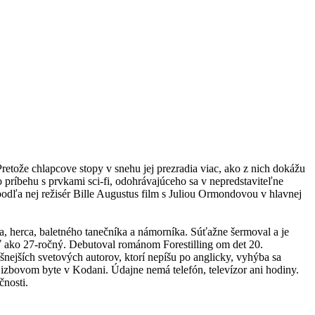
retože chlapcove stopy v snehu jej prezradia viac, ako z nich dokážu
o príbehu s prvkami sci-fi, odohrávajúceho sa v nepredstaviteľne
l podľa nej režisér Bille Augustus film s Juliou Ormondovou v hlavnej
ca, herca, baletného tanečníka a námorníka. Súťažne šermoval a je
ať ako 27-ročný. Debutoval románom Forestilling om det 20.
šnejších svetových autorov, ktorí nepíšu po anglicky, vyhýba sa
jizbovom byte v Kodani. Údajne nemá telefón, televízor ani hodiny.
čnosti.