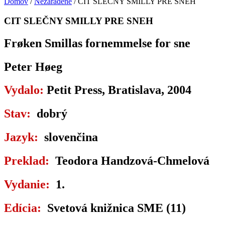
Domov
/
Nezaradené
/ CIT SLEČNY SMILLY PRE SNEH
CIT SLEČNY SMILLY PRE SNEH
Frøken Smillas fornemmelse for sne
Peter Høeg
Vydalo:
Petit Press, Bratislava, 2004
Stav:
dobrý
Jazyk:
slovenčina
Preklad:
Teodora Handzová-Chmelová
Vydanie:
1.
Edícia:
Svetová knižnica SME (11)