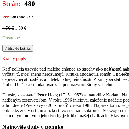
Strán:
480
ISBN:
80-85585-22-7
Pôvodná
Aktuálna
4,50
€
1,50
€
cena
cena
Dostupné
bola:
je:
4,50 €.
1,50 €.
množstvo
Pridať do košíka
CIT
SLEČNY
Krátky popis:
SMILLY
PRE
Keď polícia uzavrie pád malého chlapca zo strechy ako nešťastnú náho
SNEH
vyčítať tí, ktorí snehu nerozumejú. Kritika zhodnotila román Cit Sleč
depresívnej atmosfére, a intelektuálnej náročnosti. Z knihy sa stal be
úlohe. U nás sa snímka uvádzala pod názvom Stopy v snehu.
Dánsky spisovateľ Peter Hoeg (17. 5. 1957) sa narodil v Kodani. Na ta
nadšeným cestovateľom. V roku 1996 inicioval založenie nadácie podp
arhundrede (Predstavy o 20. storočí) v roku 1988. Napriek tomu, že p
publicite, žije v ústraní a úzkostlivo si chráni súkromie. So svojou
Ústredným motívom jeho tvorby je kritika našej civilizácie. Hlavnými 
Najnovšie tituly v ponuke