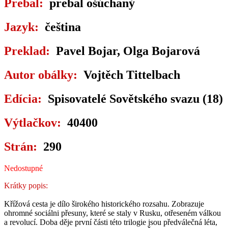
Prebal:
prebal ošúchaný
Jazyk:
čeština
Preklad:
Pavel Bojar, Olga Bojarová
Autor obálky:
Vojtěch Tittelbach
Edícia:
Spisovatelé Sovětského svazu (18)
Výtlačkov:
40400
Strán:
290
Nedostupné
Krátky popis:
Křížová cesta je dílo širokého historického rozsahu. Zobrazuje
ohromné sociálni přesuny, které se staly v Rusku, otřeseném válkou
a revolucí. Doba děje první části této trilogie jsou předválečná léta,