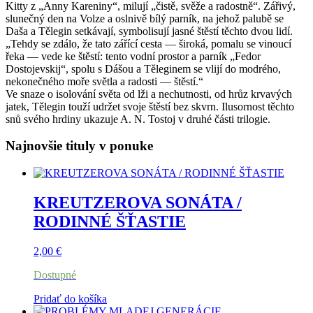
Kitty z „Anny Kareniny“, milují „čistě, svěže a radostně“. Zářivý,
slunečný den na Volze a oslnivě bílý parník, na jehož palubě se
Daša a Tělegin setkávají, symbolisují jasné štěstí těchto dvou lidí.
„Tehdy se zdálo, že tato zářící cesta — široká, pomalu se vinoucí
řeka — vede ke štěstí: tento vodní prostor a parník „Fedor
Dostojevskij“, spolu s Dášou a Těleginem se vlijí do modrého,
nekonečného moře světla a radosti — štěstí.“
Ve snaze o isolování světa od lži a nechutnosti, od hrůz krvavých
jatek, Tělegin touží udržet svoje štěstí bez skvrn. Ilusornost těchto
snů svého hrdiny ukazuje A. N. Tostoj v druhé části trilogie.
Najnovšie tituly v ponuke
KREUTZEROVA SONÁTA /
RODINNÉ ŠŤASTIE
2,00
€
Dostupné
Pridať do košíka