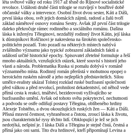
léta světové války od roku 1917 až těsně do Říjnové socialistické
revoluce. Události druhé části trilogie se rozvíjejí v bouřlivé době
občanské války a intervence. Osobní život dvou sester, Káti a Dáši,
první láska obou, svět jejich domácích zájmů, radostí a žalů tvoří
základ námětové osnovy románu Sestry. Avšak již první část trilogie
daleko překročuje rámec rodinného a sociálního románu. Dašina
láska k inženýru Těleginovi, nezdařilý rodinný život Kátin, její láska
k důstojníkovi Roščinovi je nakreslena na širokém společensko-
politickém pozadí. Toto pozadí na některých místech nabývá
zvláštního významu jako typické zobrazení základních faktů a
událostí určité historické epochy. Spisovatel zřetelné formuluje a řeší
mnoho aktuálních, vzrušujících otázek, které souvisí s historií jeho
vlasti a národa. Problematika Ruska si pomalu dobývá v románě
významného místa. Rodinný román přerůstá v mohutnou epopej o
heroickém ruském národě a jeho nejlepších představitelích. Silou
umělce-realisty ukázal Tolstoj rozklad ruské buržoasní společnosti
před válkou a před revolucí, prohnilost dekadentství, od něhož vede
přímá cesta k reakci, tmářství, bezideovosti vyžívajícího se
buržoasního umění. Avšak od tohoto světa pokrytectví, nechutnosti
a podvodu se ostře odlišují postavy Tělegina, oblíbeného hrdiny
Alexeje Tolstého, a dvou okouzlujících ruských žen — Káti a Dáši.
Přísná mravní čestnost, vyhraněnost a čistota, zroucí láska k životu,
jsou charakteristické rysy těchto lidí. Obklopující je lež se jich
nedotýká, nešpiní je. I láska Dáši a Tělegina je stejně čistá, čestná a
přímá jako oni sami. Tito dva hrdinové, kteří připomínají Levina a