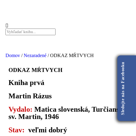
Domov
/
Nezaradené
/ ODKAZ MŔTVYCH
Sledujte nás na Facebooku
ODKAZ MŔTVYCH
Kniha prvá
Martin Rázus
Vydalo:
Matica slovenská, Turčiansky
sv. Martin, 1946
Stav:
veľmi dobrý