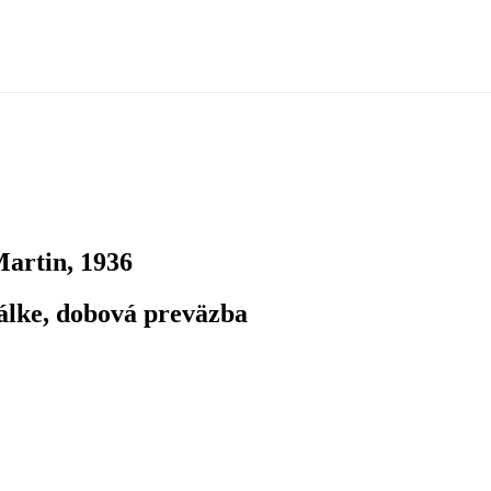
Martin, 1936
bálke, dobová preväzba