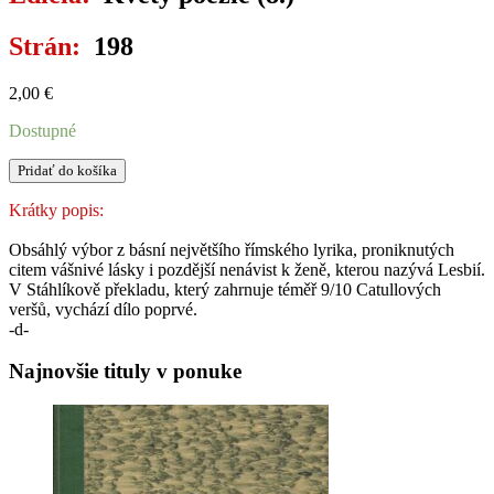
Strán:
198
2,00
€
Dostupné
množstvo
Pridať do košíka
BÁSNĚ
Krátky popis:
Obsáhlý výbor z básní největšího římského lyrika, proniknutých
citem vášnivé lásky i pozdější nenávist k ženě, kterou nazývá Lesbií.
V Stáhlíkově překladu, který zahrnuje téměř 9/10 Catullových
veršů, vychází dílo poprvé.
-d-
Najnovšie tituly v ponuke