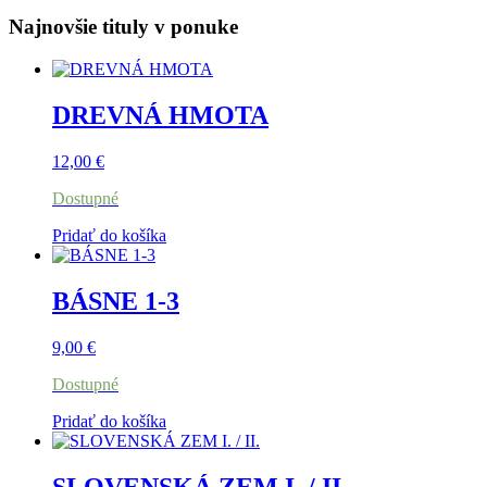
Najnovšie tituly v ponuke
DREVNÁ HMOTA
12,00
€
Dostupné
Pridať do košíka
BÁSNE 1-3
9,00
€
Dostupné
Pridať do košíka
SLOVENSKÁ ZEM I. / II.