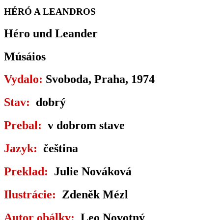
HÉRÓ A LEANDROS
Héro und Leander
Músáios
Vydalo:
Svoboda, Praha, 1974
Stav:
dobrý
Prebal:
v dobrom stave
Jazyk:
čeština
Preklad:
Julie Nováková
Ilustrácie:
Zdeněk Mézl
Autor obálky:
Leo Novotný