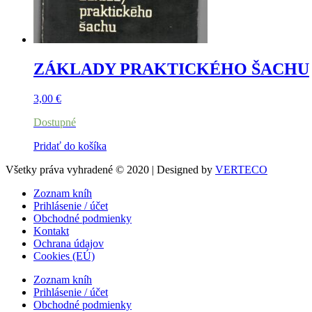
ZÁKLADY PRAKTICKÉHO ŠACHU
3,00
€
Dostupné
Pridať do košíka
Všetky práva vyhradené © 2020 | Designed by
VERTECO
Zoznam kníh
Prihlásenie / účet
Obchodné podmienky
Kontakt
Ochrana údajov
Cookies (EÚ)
Zoznam kníh
Prihlásenie / účet
Obchodné podmienky