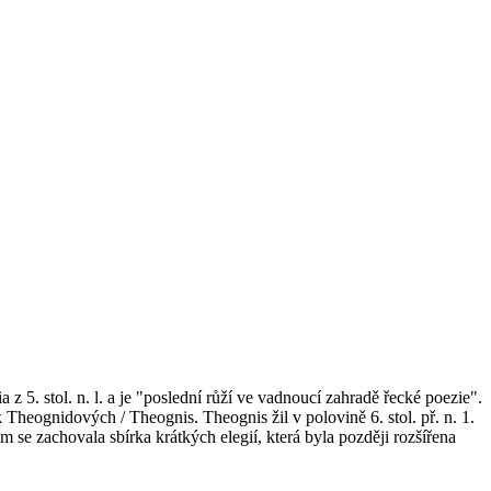
5. stol. n. l. a je "poslední růží ve vadnoucí zahradě řecké poezie".
heognidových / Theognis. Theognis žil v polovině 6. stol. př. n. 1.
 se zachovala sbírka krátkých elegií, která byla později rozšířena