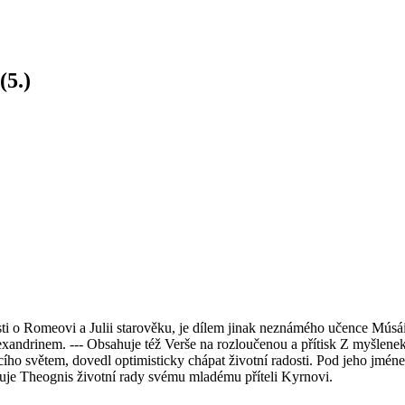
(5.)
 o Romeovi a Julii starověku, je dílem jinak neznámého učence Músáia z 
andrinem. --- Obsahuje též Verše na rozloučenou a přítisk Z myšlenek T
ho světem, dovedl optimisticky chápat životní radosti. Pod jeho jménem
luje Theognis životní rady svému mladému příteli Kyrnovi.