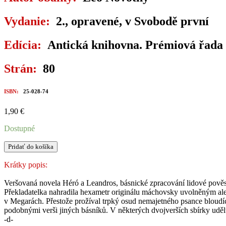
Vydanie:
2., opravené, v Svobodě první
Edícia:
Antická knihovna. Prémiová řada 
Strán:
80
ISBN:
25-028-74
1,90
€
Dostupné
množstvo
Pridať do košíka
HÉRÓ
A
Krátky popis:
LEANDROS
Veršovaná novela Héró a Leandros, básnické zpracování lidové pověsti
Překladatelka nahradila hexametr originálu máchovsky uvolněným alex
v Megarách. Přestože prožíval trpký osud nemajetného psance bloudící
podobnými verši jiných básníků. V některých dvojverších sbírky udě
-d-