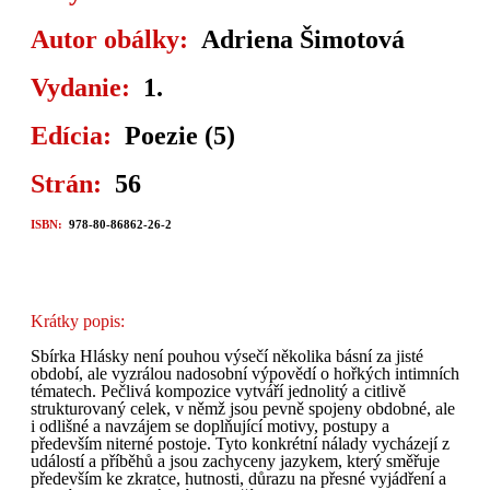
Autor obálky:
Adriena Šimotová
Vydanie:
1.
Edícia:
Poezie (5)
Strán:
56
ISBN:
978-80-86862-26-2
Krátky popis:
Sbírka Hlásky není pouhou výsečí několika básní za jisté
období, ale vyzrálou nadosobní výpovědí o hořkých intimních
tématech. Pečlivá kompozice vytváří jednolitý a citlivě
strukturovaný celek, v němž jsou pevně spojeny obdobné, ale
i odlišné a navzájem se doplňující motivy, postupy a
především niterné postoje. Tyto konkrétní nálady vycházejí z
událostí a příběhů a jsou zachyceny jazykem, který směřuje
především ke zkratce, hutnosti, důrazu na přesné vyjádření a