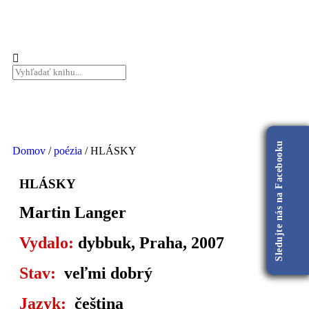
Sledujte nás na Facebooku
Domov
/
poézia
/ HLÁSKY
HLÁSKY
Martin Langer
Vydalo:
dybbuk, Praha, 2007
Stav:
veľmi dobrý
Jazyk:
čeština