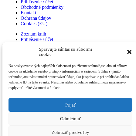
Prihlásenie / účet
Obchodné podmienky
Kontakt
Ochrana údajov
Cookies (EÚ)
Zoznam kníh
Prihlásenie / účet
Obchodné podmienky
Spravujte súhlas so súbormi
Kontakt
cookie
Ochrana údajov
Cookies (EÚ)
Na poskytovanie tých najlepších skúseností používame technológie, ako sú súbory
cookie na ukladanie a/alebo prístup k informáciám o zariadení. Súhlas s týmito
technológiami nám umožní spracovávať údaje, ako je správanie pri prehliadaní alebo
Všetky práva vyhradené © 2020 | Designed by
VERTECO
jedinečné ID na tejto stránke. Nesúhlas alebo odvolanie súhlasu môže nepriaznivo
ovplyvniť určité vlastnosti a funkcie.
Prijať
NOVINKY
O MNE
Odmietnuť
ZOZNAM KNÍH
KONTAKT
BLOG
Zobraziť predvoľby