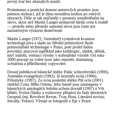
pevný tvar bez okázalých aranží.
Pesimismus a poetická drsnost autorových promluv jsou
patrnou stylizací, jež je dána neustálou touhou po ostrých
obrysech. Děje se tak nejčastěji v prostoru soustředěném na
slovo, skrze než Martin Langer neúnavně hledá cestu k realitě
— protože nebo přestože samotná slova jsou často jen
naznačeným výrazem skutečnosti.
Martin Langer (1972, Varnsdorf) vystudoval kvasnou
technologii piva a sladu na Střední průmyslové škole
potravinářské technologie v Praze, poté prošel řadou
povolání, pracoval například jako knihkupec, sládek, dělník,
myč nádobí, vedoucí výroby v kořenářské výrobě. Od roku
2000 pracuje na volné noze jako reportér, dramaturg,
scénárista a příležitostný copywriter.
Dosud publikoval básnické sbírky Palác schizofreniků (1990),
Animálni evangelium (1992), Já nezemřu zcela (1996),
Průsmyky (1997). Za svou poslední sbírku Pití octa (2001)
obdržel Cenu Jiřího Ortena. Jeho básně jsou zastoupeny v
básnických antologiích Jedním uchem dovnitř (1997) a Vrh
křídel. Svými články a rozhovory přispívá do řady literárních
časopisů (mj. Revolver Revue, Tvar, Host, Literární noviny,
Iniciály, Vokno). Věnuje se fotografii a žije v Praze.